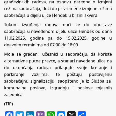
građevinskih radova, na osnovu naredbe o izmjeni
režima saobraćaja, doći do privremene izmjene režima
saobraćaja u dijelu ulice Hendek u blizini skvera.
Tokom izvođenja radova doći će do obustave
saobraćaja u navedenom dijelu ulice Hendek od dana
11.02.2025. godine pa do 15.02.2025. godine u
dnevnim terminima od 07:00 do 18:00.
Mole se građani, učesnici u saobraćaju, da koriste
alternativne putne pravce, a stanari navedene ulice da
do okončanja radova prilagode svoje kretanje i
parkiranje vozilima, te poštuju postavljenu
saobraćajnu signalizaciju, saopšteno je iz Služba za
komunalne poslove, izgradnju i poslove mjesnih
zajednica.
(TIP)
Facebook
Twitter
LinkedIn
Viber
WhatsApp
Messenger
X
Share