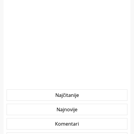
Najčitanije
Najnovije
Komentari