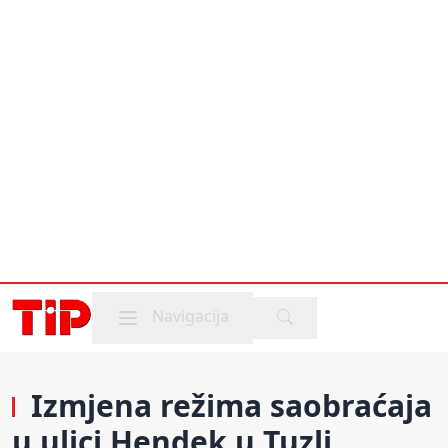
Mobile menu
Navigacija
Izmjena režima saobraćaja
u ulici Hendek u Tuzli