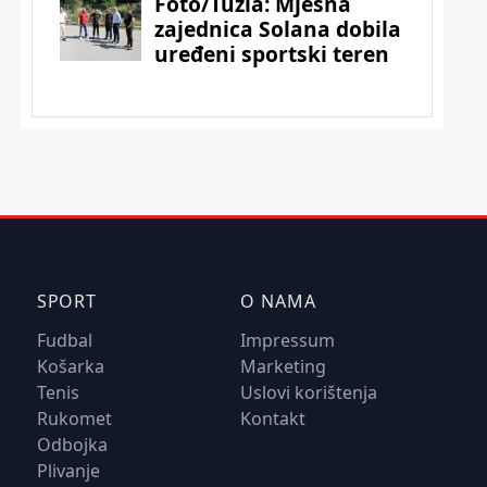
SPORT
O NAMA
Fudbal
Impressum
Košarka
Marketing
Tenis
Uslovi korištenja
Rukomet
Kontakt
Odbojka
Plivanje