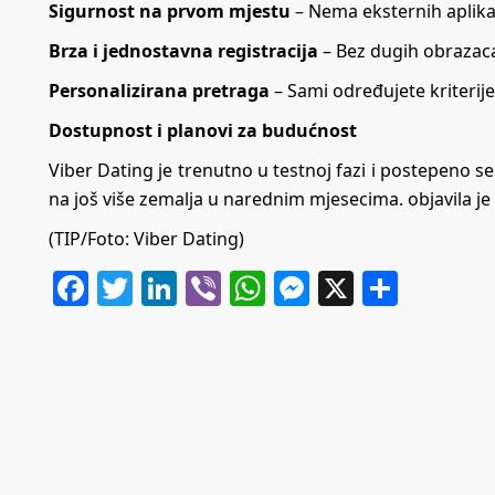
Sigurnost na prvom mjestu
– Nema eksternih aplikac
Brza i jednostavna registracija
– Bez dugih obrazaca 
Personalizirana pretraga
– Sami određujete kriterij
Dostupnost i planovi za budućnost
Viber Dating je trenutno u testnoj fazi i postepeno se 
na još više zemalja u narednim mjesecima. objavila je
(TIP/Foto: Viber Dating)
Facebook
Twitter
LinkedIn
Viber
WhatsApp
Messenger
X
Share