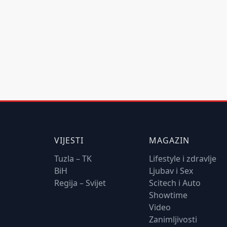
VIJESTI
MAGAZIN
Tuzla – TK
Lifestyle i zdravlje
BiH
Ljubav i Sex
Regija – Svijet
Scitech i Auto
Showtime
Video
Zanimljivosti