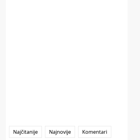
Najčitanije
Najnovije
Komentari