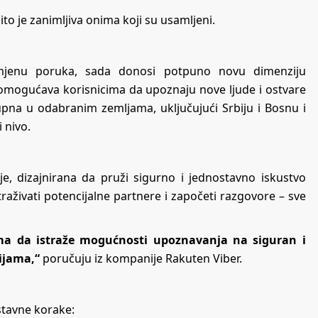
to je zanimljiva onima koji su usamljeni.
razmjenu poruka, sada donosi potpuno novu dimenziju
 omogućava korisnicima da upoznaju nove ljude i ostvare
upna u odabranim zemljama, uključujući Srbiju i Bosnu i
 nivo.
ije, dizajnirana da pruži sigurno i jednostavno iskustvo
traživati potencijalne partnere i započeti razgovore – sve
a da istraže mogućnosti upoznavanja na siguran i
ijama,“
poručuju iz kompanije Rakuten Viber.
ostavne korake: