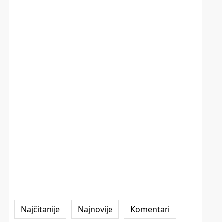
Najčitanije
Najnovije
Komentari