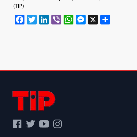
(TIP)
Facebook
Twitter
LinkedIn
Viber
WhatsApp
Messenger
X
Share