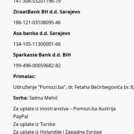
141-306-53201196-79
ZiraatBank BH d.d. Sarajevo
186-121-03108095-46
Asa banka d.d. Sarajevo
134-105-11300001-66
Sparkasse Bank d.d. BiH
199-496-00059682-82
Primalac:
Udruženje “Pomozi.ba”, dr. Fetaha Bećirbegovića br. 8
Svrha
: Selma Mehić
Za uplate iz inostranstva – Pomozi.ba Austrija
PayPal
Za uplate iz Turske
Za uplate iz Holandije i Zapadne Evrope