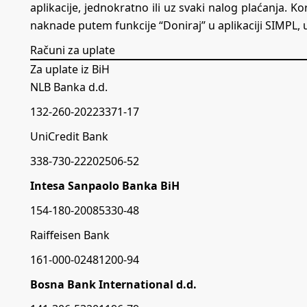
aplikacije, jednokratno ili uz svaki nalog plaćanja. K
naknade putem funkcije “Doniraj” u aplikaciji SIMPL, 
Računi za uplate
Za uplate iz BiH
NLB Banka d.d.
132-260-20223371-17
UniCredit Bank
338-730-22202506-52
Intesa Sanpaolo Banka BiH
154-180-20085330-48
Raiffeisen Bank
161-000-02481200-94
Bosna Bank International d.d.