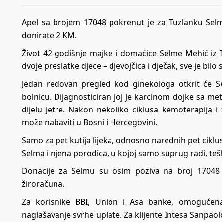
Apel sa brojem 17048 pokrenut je za Tuzlanku Sel
donirate 2 KM.
Život 42-godišnje majke i domaćice Selme Mehić iz Tu
dvoje preslatke djece – djevojčica i dječak, sve je bi
Jedan redovan pregled kod ginekologa otkrit će 
bolnicu. Dijagnosticiran joj je karcinom dojke sa m
dijelu jetre. Nakon nekoliko ciklusa kemoterapija i
može nabaviti u Bosni i Hercegovini.
Samo za pet kutija lijeka, odnosno narednih pet ciklus
Selma i njena porodica, u kojoj samo suprug radi, teš
Donacije za Selmu su osim poziva na broj 17048 
žiroračuna.
Za korisnike BBI, Union i Asa banke, omogućena
naglašavanje svrhe uplate. Za klijente Intesa Sanp