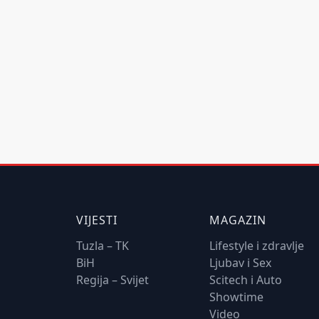
VIJESTI
MAGAZIN
Tuzla – TK
Lifestyle i zdravlje
BiH
Ljubav i Sex
Regija – Svijet
Scitech i Auto
Showtime
Video