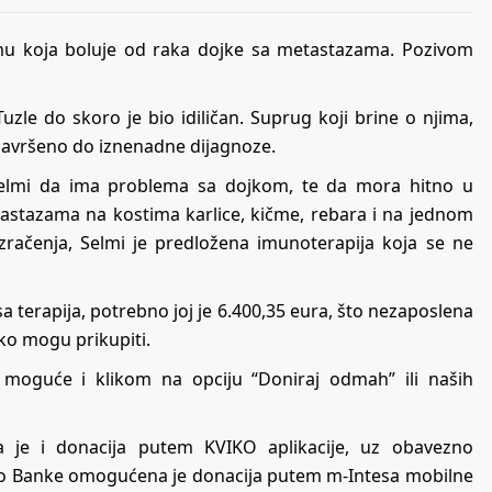
mu koja boluje od raka dojke sa metastazama. Pozivom
zle do skoro je bio idiličan. Suprug koji brine o njima,
lo savršeno do iznenadne dijagnoze.
Selmi da ima problema sa dojkom, te da mora hitno u
etastazama na kostima karlice, kičme, rebara i na jednom
 zračenja, Selmi je predložena imunoterapija koja se ne
a terapija, potrebno joj je 6.400,35 eura, što nezaposlena
ko mogu prikupiti.
moguće i klikom na opciju “Doniraj odmah” ili naših
 je i donacija putem KVIKO aplikacije, uz obavezno
aolo Banke omogućena je donacija putem m-Intesa mobilne