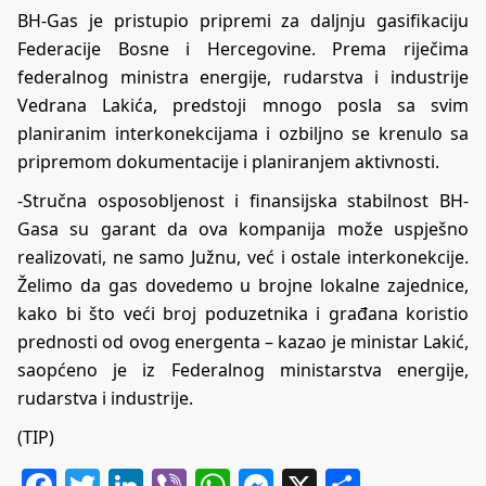
BH-Gas je pristupio pripremi za daljnju gasifikaciju
Federacije Bosne i Hercegovine. Prema riječima
federalnog ministra energije, rudarstva i industrije
Vedrana Lakića, predstoji mnogo posla sa svim
planiranim interkonekcijama i ozbiljno se krenulo sa
pripremom dokumentacije i planiranjem aktivnosti.
-Stručna osposobljenost i finansijska stabilnost BH-
Gasa su garant da ova kompanija može uspješno
realizovati, ne samo Južnu, već i ostale interkonekcije.
Želimo da gas dovedemo u brojne lokalne zajednice,
kako bi što veći broj poduzetnika i građana koristio
prednosti od ovog energenta – kazao je ministar Lakić,
saopćeno je iz Federalnog ministarstva energije,
rudarstva i industrije.
(TIP)
Facebook
Twitter
LinkedIn
Viber
WhatsApp
Messenger
X
Share