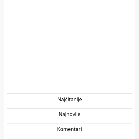
Najčitanije
Najnovije
Komentari