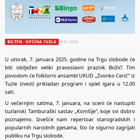
BILTEN · OPĆINA TUZLA
06.01.2025.
U utorak, 7. januara 2025. godine na Trgu slobode će
biti obilježen veliki pravoslavni praznik Božić! Tim
povodom će folklorni ansambl UKUD „Zvonko Cerić“ iz
Tuzle izvesti prikladan program i splet igara u 12.00
sati.
U večernjim satima, 7. januara, na sceni će nastupiti
tuzlanski Tamburaški sastav „Komšije“, koje svi dobro
poznajemo. Izvešće nam repertoar starogradskih i
popularnih narodnih pjesama, što će sigurno zagrijati
publiku na Trgu slobode.