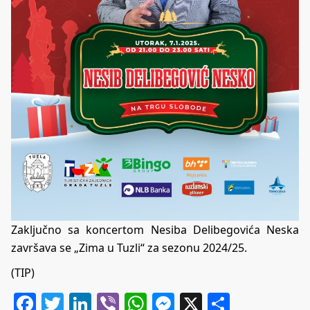
Zaključno sa koncertom Nesiba Delibegovića Neska
završava se „Zima u Tuzli“ za sezonu 2024/25.
(TIP)
Facebook
Twitter
LinkedIn
Viber
WhatsApp
Messenger
X
Share