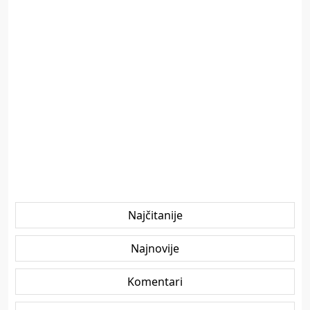
Najčitanije
Najnovije
Komentari