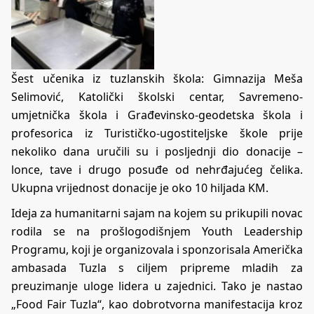
Šest učenika iz tuzlanskih škola: Gimnazija Meša
Selimović, Katolički školski centar, Savremeno-
umjetnička škola i Građevinsko-geodetska škola i
profesorica iz Turističko-ugostiteljske škole prije
nekoliko dana uručili su i posljednji dio donacije –
lonce, tave i drugo posuđe od nehrđajućeg čelika.
Ukupna vrijednost donacije je oko 10 hiljada KM.
Ideja za humanitarni sajam na kojem su prikupili novac
rodila se na prošlogodišnjem Youth Leadership
Programu, koji je organizovala i sponzorisala Američka
ambasada Tuzla s ciljem pripreme mladih za
preuzimanje uloge lidera u zajednici. Tako je nastao
„Food Fair Tuzla“, kao dobrotvorna manifestacija kroz