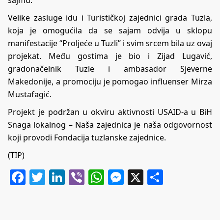
Velike zasluge idu i Turističkoj zajednici grada Tuzla,
koja je omogućila da se sajam odvija u sklopu
manifestacije “Proljeće u Tuzli” i svim srcem bila uz ovaj
projekat. Među gostima je bio i Zijad Lugavić,
gradonačelnik Tuzle i ambasador Sjeverne
Makedonije, a promociju je pomogao influenser Mirza
Mustafagić.
Projekt je podržan u okviru aktivnosti USAID-a u BiH
Snaga lokalnog – Naša zajednica je naša odgovornost
koji provodi Fondacija tuzlanske zajednice.
(TIP)
Facebook
Twitter
LinkedIn
Viber
WhatsApp
Messenger
X
Share