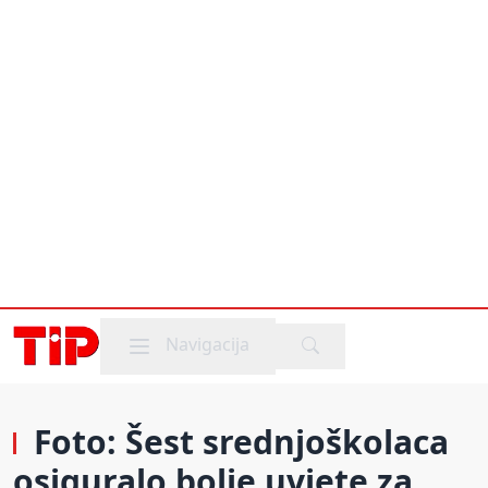
Mobile menu
Navigacija
Foto: Šest srednjoškolaca
osiguralo bolje uvjete za