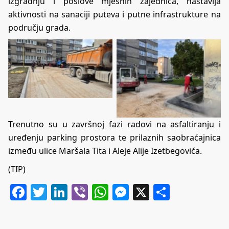
izgradnju i poslove mjesnih zajednica, nastavlja
aktivnosti na sanaciji puteva i putne infrastrukture na
području grada.
Trenutno su u završnoj fazi radovi na asfaltiranju i
uređenju parking prostora te prilaznih saobraćajnica
između ulice Maršala Tita i Aleje Alije Izetbegovića.
(TIP)
Facebook
Twitter
LinkedIn
Viber
WhatsApp
Messenger
X
Share