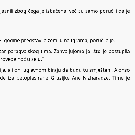
jasnili zbog čega je izbačena, već su samo poručili da je
2. godine predstavlja zemlju na Igrama, poručila je.
r paragvajskog tima. Zahvaljujemo joj što je postupila
provede noć u selu.“
ija, ali oni uglavnom biraju da budu tu smješteni. Alonso
unde iza petoplasirane Gruzijke Ane Nizharadze. Time je