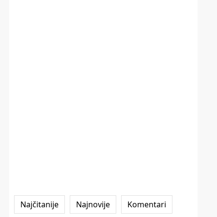
Najčitanije
Najnovije
Komentari