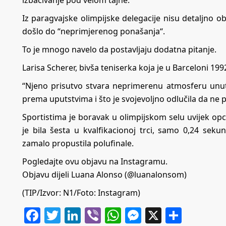
izbacivanje pod velom tajne.
Iz paragvajske olimpijske delegacije nisu detaljno ob
došlo do “neprimjerenog ponašanja“.
To je mnogo navelo da postavljaju dodatna pitanje.
Larisa Scherer, bivša teniserka koja je u Barceloni 199
“Njeno prisutvo stvara neprimerenu atmosferu unuta
prema uputstvima i što je svojevoljno odlučila da ne 
Sportistima je boravak u olimpijskom selu uvijek opc
je bila šesta u kvalfikacionoj trci, samo 0,24 sek
zamalo propustila polufinale.
Pogledajte ovu objavu na Instagramu.
Objavu dijeli Luana Alonso (@luanalonsom)
(TIP/Izvor: N1/Foto: Instagram)
Facebook
Twitter
LinkedIn
Viber
WhatsApp
Messenger
X
Share