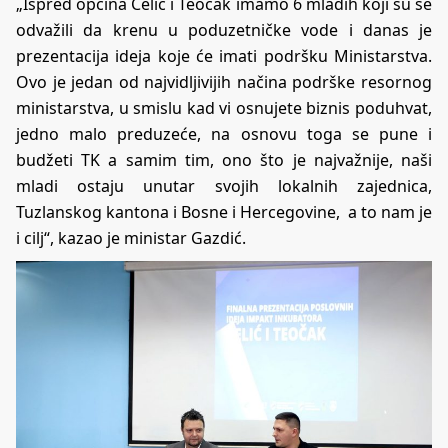
„Ispred općina Čelić i Teočak imamo 6 mladih koji su se
odvažili da krenu u poduzetničke vode i danas je
prezentacija ideja koje će imati podršku Ministarstva.
Ovo je jedan od najvidljivijih načina podrške resornog
ministarstva, u smislu kad vi osnujete biznis poduhvat,
jedno malo preduzeće, na osnovu toga se pune i
budžeti TK a samim tim, ono što je najvažnije, naši
mladi ostaju unutar svojih lokalnih zajednica,
Tuzlanskog kantona i Bosne i Hercegovine, a to nam je
i cilj“, kazao je ministar Gazdić.