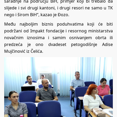
saradnje na području BiH, primjer koji bi trebalo da
slijede i svi drugi kantoni, i drugi resori ne samo u TK
nego i širom BiH“, kazao je Đozo.
Među najboljim biznis poduhvatima koji će biti
podržani od Impakt fondacije i resornog ministarstva
novačnim iznosima i samim osnivanjem obrta ili
predzeća je ono dvadeset petogodišnje Adise
Mujčinović iz Čelića.