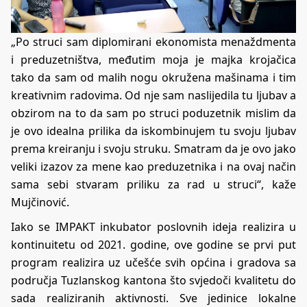
„Po struci sam diplomirani ekonomista menaždmenta
i preduzetništva, međutim moja je majka krojačica
tako da sam od malih nogu okružena mašinama i tim
kreativnim radovima. Od nje sam naslijedila tu ljubav a
obzirom na to da sam po struci poduzetnik mislim da
je ovo idealna prilika da iskombinujem tu svoju ljubav
prema kreiranju i svoju struku. Smatram da je ovo jako
veliki izazov za mene kao preduzetnika i na ovaj način
sama sebi stvaram priliku za rad u struci“, kaže
Mujčinović.
Iako se IMPAKT inkubator poslovnih ideja realizira u
kontinuitetu od 2021. godine, ove godine se prvi put
program realizira uz učešće svih općina i gradova sa
područja Tuzlanskog kantona što svjedoči kvalitetu do
sada realiziranih aktivnosti. Sve jedinice lokalne