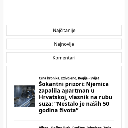
Najčitanije
Najnovije
Komentari