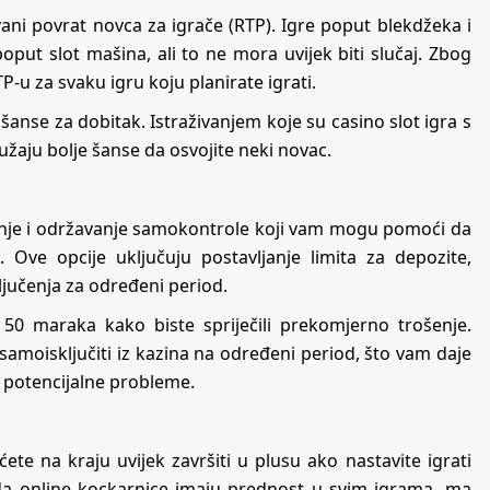
vani povrat novca za igrače (RTP). Igre poput blekdžeka i
put slot mašina, ali to ne mora uvijek biti slučaj. Zbog
TP-u za svaku igru koju planirate igrati.
šanse za dobitak. Istraživanjem koje su casino slot igra s
aju bolje šanse da osvojite neki novac.
nje i održavanje samokontrole koji vam mogu pomoći da
. Ove opcije uključuju postavljanje limita za depozite,
ljučenja za određeni period.
 50 maraka kako biste spriječili prekomjerno trošenje.
samoisključiti iz kazina na određeni period, što vam daje
i potencijalne probleme.
te na kraju uvijek završiti u plusu ako nastavite igrati
 da online kockarnice imaju prednost u svim igrama, ma