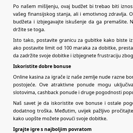
Po našem mišljenju, ovaj budžet bi trebao biti iznos
vašeg finansijskog stanja, ali i emotivnog zdravlja.
budžeta i izbjegavajte iskušenje da ga premašite. Na
držite se toga.
Isto tako, postavite granicu za gubitke kako biste izb
ako postavite limit od 100 maraka za dobitke, prest
da zadržite svoje dobitke i izbjegnete frustraciju zbog
Iskoristite dobre bonuse
Online kasina za igrače iz naše zemlje nude razne bonu
postojeće. Ove atraktivne ponude mogu uključiva
slotovima, cashback ponude i druge pogodnosti pop
Naš savet je da iskoristite ove bonuse i ostale po
dodatnog troška. Međutim, uvijek pažljivo pročitajt
kako uopšte možete povući svoje dobitke.
Igrajte igre s najboljim povratom