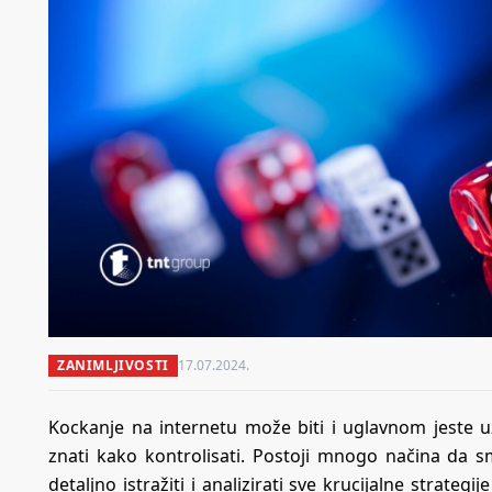
ZANIMLJIVOSTI
17.07.2024.
Kockanje na internetu može biti i uglavnom jeste u
znati kako kontrolisati. Postoji mnogo načina da s
detaljno istražiti i analizirati sve krucijalne strat