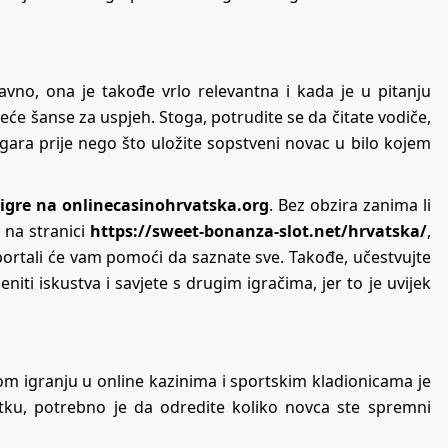
avno, ona je takođe vrlo relevantna i kada je u pitanju
veće šanse za uspjeh. Stoga, potrudite se da čitate vodiče,
 igara prije nego što uložite sopstveni novac u bilo kojem
 igre na onlinecasinohrvatska.org
. Bez obzira zanima li
 na stranici
https://sweet-bonanza-slot.net/hrvatska/
,
i portali će vam pomoći da saznate sve. Takođe, učestvujte
ti iskustva i savjete s drugim igračima, jer to je uvijek
om igranju u online kazinima i sportskim kladionicama je
etku, potrebno je da odredite koliko novca ste spremni