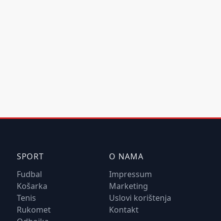
SPORT
O NAMA
Fudbal
Impressum
Košarka
Marketing
Tenis
Uslovi korištenja
Rukomet
Kontakt