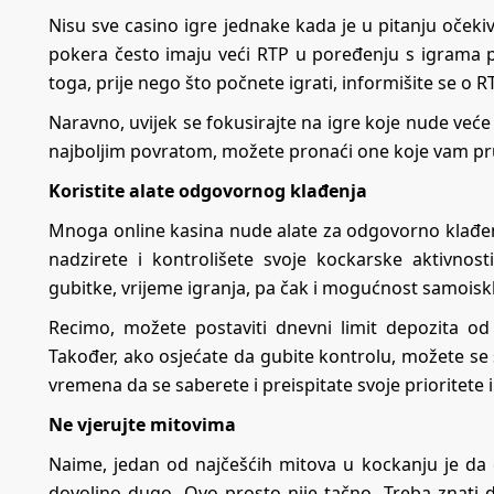
Nisu sve casino igre jednake kada je u pitanju očeki
pokera često imaju veći RTP u poređenju s igrama po
toga, prije nego što počnete igrati, informišite se o R
Naravno, uvijek se fokusirajte na igre koje nude veće 
najboljim povratom, možete pronaći one koje vam pruž
Koristite alate odgovornog klađenja
Mnoga online kasina nude alate za odgovorno klađe
nadzirete i kontrolišete svoje kockarske aktivnosti
gubitke, vrijeme igranja, pa čak i mogućnost samoisk
Recimo, možete postaviti dnevni limit depozita od
Također, ako osjećate da gubite kontrolu, možete se 
vremena da se saberete i preispitate svoje prioritete 
Ne vjerujte mitovima
Naime, jedan od najčešćih mitova u kockanju je da će
dovoljno dugo. Ovo prosto nije tačno. Treba znati