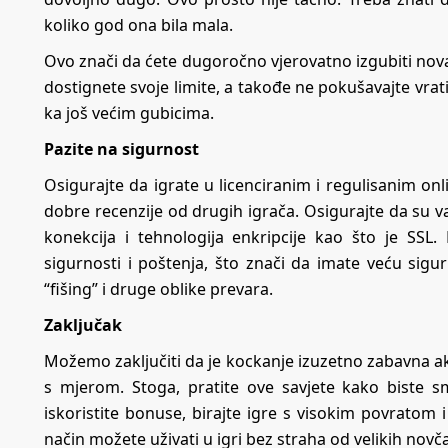
koliko god ona bila mala.
Ovo znači da ćete dugoročno vjerovatno izgubiti nova
dostignete svoje limite, a takođe ne pokušavajte vrati
ka još većim gubicima.
Pazite na sigurnost
Osigurajte da igrate u licenciranim i regulisanim onli
dobre recenzije od drugih igrača. Osigurajte da su vaš
konekcija i tehnologija enkripcije kao što je SSL
sigurnosti i poštenja, što znači da imate veću sigu
“fišing” i druge oblike prevara.
Zaključak
Možemo zaključiti da je kockanje izuzetno zabavna akti
s mjerom. Stoga, pratite ove savjete kako biste sma
iskoristite bonuse, birajte igre s visokim povratom i
način možete uživati u igri bez straha od velikih novč