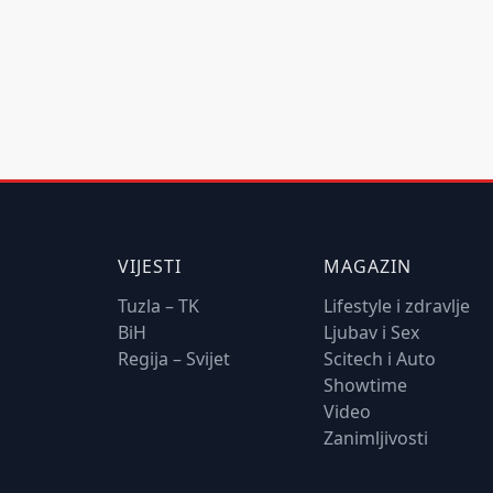
VIJESTI
MAGAZIN
Tuzla – TK
Lifestyle i zdravlje
BiH
Ljubav i Sex
Regija – Svijet
Scitech i Auto
Showtime
Video
Zanimljivosti