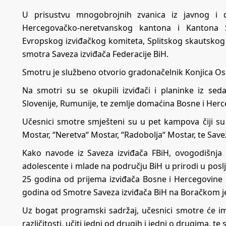
U prisustvu mnogobrojnih zvanica iz javnog i d
Hercegovačko-neretvanskog kantona i Kantona S
Evropskog izviđačkog komiteta, Splitskog skautskog 
smotra Saveza izviđača Federacije BiH.
Smotru je službeno otvorio gradonačelnik Konjica Os
Na smotri su se okupili izviđači i planinke iz se
Slovenije, Rumunije, te zemlje domaćina Bosne i Herc
Učesnici smotre smješteni su u pet kampova čiji su 
Mostar, “Neretva“ Mostar, “Radobolja“ Mostar, te Save
Kako navode iz Saveza izviđača FBiH, ovogodišnja
adolescente i mlade na području BiH u prirodi u poslj
25 godina od prijema izviđača Bosne i Hercegovine 
godina od Smotre Saveza izviđača BiH na Boračkom j
Uz bogat programski sadržaj, učesnici smotre će imat
različitosti, učiti jedni od drugih i jedni o drugima, te s