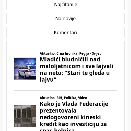
Najčitanije
Najnovije
Komentari