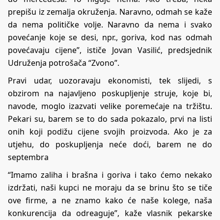
prepišu iz zemalja okruženja. Naravno, odmah se kaže
da nema političke volje. Naravno da nema i svako
povećanje koje se desi, npr., goriva, kod nas odmah
povećavaju cijene”, ističe Jovan Vasilić, predsjednik
Udruženja potrošača “Zvono”.
Pravi udar, uozoravaju ekonomisti, tek slijedi, s
obzirom na najavljeno poskupljenje struje, koje bi,
navode, moglo izazvati velike poremećaje na tržištu.
Pekari su, barem se to do sada pokazalo, prvi na listi
onih koji podižu cijene svojih proizvoda. Ako je za
utjehu, do poskupljenja neće doći, barem ne do
septembra
“Imamo zaliha i brašna i goriva i tako ćemo nekako
izdržati, naši kupci ne moraju da se brinu što se tiče
ove firme, a ne znamo kako će naše kolege, naša
konkurencija da odreaguje”, kaže vlasnik pekarske