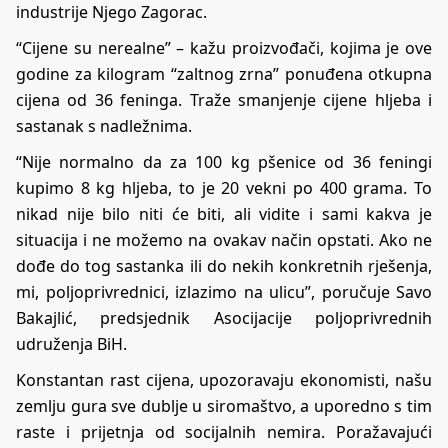
industrije Njego Zagorac.
“Cijene su nerealne” – kažu proizvođači, kojima je ove
godine za kilogram “zaltnog zrna” ponuđena otkupna
cijena od 36 feninga. Traže smanjenje cijene hljeba i
sastanak s nadležnima.
“Nije normalno da za 100 kg pšenice od 36 feningi
kupimo 8 kg hljeba, to je 20 vekni po 400 grama. To
nikad nije bilo niti će biti, ali vidite i sami kakva je
situacija i ne možemo na ovakav način opstati. Ako ne
dođe do tog sastanka ili do nekih konkretnih rješenja,
mi, poljoprivrednici, izlazimo na ulicu”, poručuje Savo
Bakajlić, predsjednik Asocijacije poljoprivrednih
udruženja BiH.
Konstantan rast cijena, upozoravaju ekonomisti, našu
zemlju gura sve dublje u siromaštvo, a uporedno s tim
raste i prijetnja od socijalnih nemira. Poražavajući