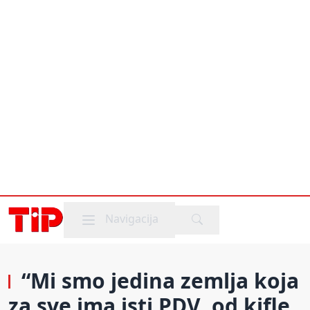
Mobile menu
Navigacija
“Mi smo jedina zemlja koja
za sve ima isti PDV, od kifle