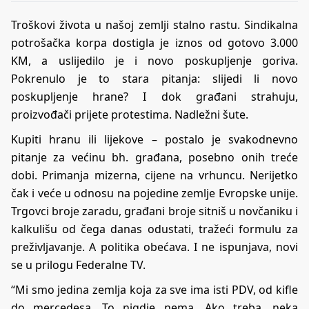
Troškovi života u našoj zemlji stalno rastu. Sindikalna
potrošačka korpa dostigla je iznos od gotovo 3.000
KM, a uslijedilo je i novo poskupljenje goriva.
Pokrenulo je to stara pitanja: slijedi li novo
poskupljenje hrane? I dok građani strahuju,
proizvođači prijete protestima. Nadležni šute.
Kupiti hranu ili lijekove – postalo je svakodnevno
pitanje za većinu bh. građana, posebno onih treće
dobi. Primanja mizerna, cijene na vrhuncu. Nerijetko
čak i veće u odnosu na pojedine zemlje Evropske unije.
Trgovci broje zaradu, građani broje sitniš u novčaniku i
kalkulišu od čega danas odustati, tražeći formulu za
preživljavanje. A politika obećava. I ne ispunjava, novi
se u prilogu Federalne TV.
“Mi smo jedina zemlja koja za sve ima isti PDV, od kifle
do mercedesa. To nigdje nema. Ako treba, neka