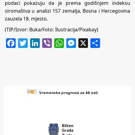
podaci pokazuju da je prema godišnjem indeksu
siromaštva u analizi 157 zemalja, Bosna i Hercegovina
zauzela 18. mjesto.
(TIP/Izvor:
Buka
/Foto: Ilustracija/Pixabay)
Facebook
Twitter
LinkedIn
Viber
WhatsApp
Messenger
X
Share