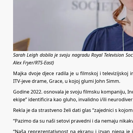
Sarah Leigh dobila je svoju nagradu Royal Television Soc
Alex Fryer/RTS-East)
Majka dvoje djece radila je u filmskoj i televizijskoj 
ITV-jeve drame, Grace, u kojoj glumi John Simm.
Godine 2022. osnovala je svoju filmsku kompaniju, Inc
ekipe” identificira kao gluho, invalidno i/ili neurodive
Rekla je da strastveno želi dati glas “zajednici s kojo
“Pazimo da su naši setovi pravedni i da nemaju nikakv
“Naša reprezentativnost na ekranu i izvan njega je 