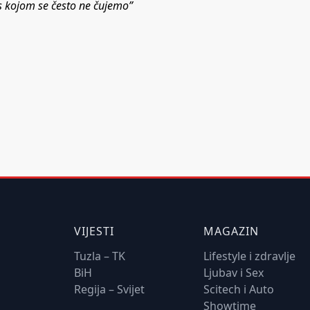
 s kojom se često ne čujemo”
VIJESTI
MAGAZIN
Tuzla – TK
Lifestyle i zdravlje
BiH
Ljubav i Sex
Regija – Svijet
Scitech i Auto
Showtime