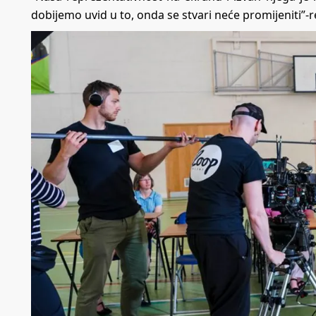
dobijemo uvid u to, onda se stvari neće promijeniti”-r