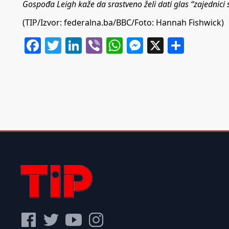
Gospođa Leigh kaže da srastveno želi dati glas “zajednici
(TIP/Izvor: federalna.ba/BBC/Foto: Hannah Fishwick)
Facebook
Twitter
LinkedIn
Viber
WhatsApp
Messenger
X
Share