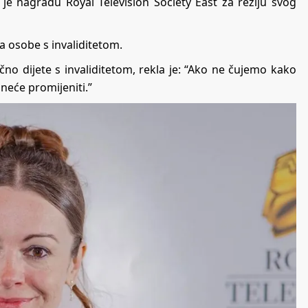
je nagradu Royal Television Society East za režiju svog
ira osobe s invaliditetom.
no dijete s invaliditetom, rekla je: “Ako ne čujemo kako
 neće promijeniti.”