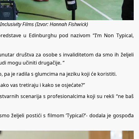
nclusivity Films (Izvor: Hannah Fishwick)
e predstave u Edinburghu pod nazivom “I’m Non Typical,
unutar društva za osobe s invaliditetom da smo ih željeli
udi mogu učiniti drugačije. “
, pa je radila s glumcima na jeziku koji će koristiti.
ko vas tretiraju i kako se osjećate?”
 stvarnih scenarija s profesionalcima koji su rekli “ne baš
mo željeli postići s filmom ‘Typical?’- dodala je gospođa