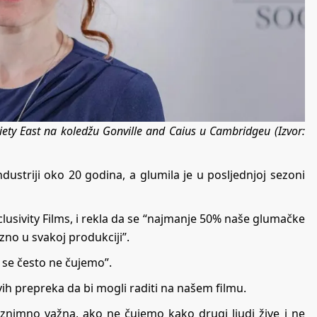
iety East na koledžu Gonville and Caius u Cambridgeu (Izvor:
industriji oko 20 godina, a glumila je u posljednjoj sezoni
lusivity Films, i rekla da se “najmanje 50% naše glumačke
rzno u svakoj produkciji”.
m se često ne čujemo”.
ih prepreka da bi mogli raditi na našem filmu.
iznimno važna, ako ne čujemo kako drugi ljudi žive i ne