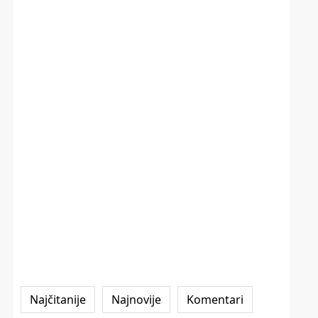
Najčitanije
Najnovije
Komentari