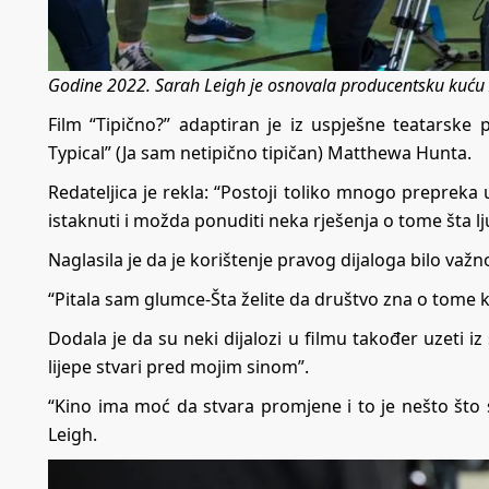
Godine 2022. Sarah Leigh je osnovala producentsku kuću I
Film “Tipično?” adaptiran je iz uspješne teatarsk
Typical” (Ja sam netipično tipičan) Matthewa Hunta.
Redateljica je rekla: “Postoji toliko mnogo prepreka 
istaknuti i možda ponuditi neka rješenja o tome šta lj
Naglasila je da je korištenje pravog dijaloga bilo važno
“Pitala sam glumce-Šta želite da društvo zna o tome ka
Dodala je da su neki dijalozi u filmu također uzeti iz
lijepe stvari pred mojim sinom”.
“Kino ima moć da stvara promjene i to je nešto što s
Leigh.