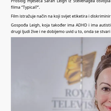
Prošlog mjeseca Sarah Leigh iz Stevenagea osvojila 
filma “Typical?”.
Film istražuje način na koji svijet etiketira i diskrimin
Gospođa Leigh, koja također ima ADHD i ima autistič
drugi ljudi žive i ne dobijemo uvid u to, onda se stvari