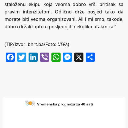
staloženu ekipu koja veoma dobro vrši pritisak sa
pravim intenzitetom. Odlično drže posjed tako da
morate biti veoma organizovani. Ali i mi smo, takođe,
dobro držali loptu u posljednjih nekoliko utakmica.”
(TIP/Izvor: bhrt.ba/Foto:
UEFA
)
Facebook
Twitter
LinkedIn
Viber
WhatsApp
Messenger
X
Share