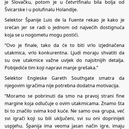
je Slovačku, potom je u četvrtfinalu bila bolja od
Švicarske i u polufinalu Holandije.
Selektor Španije Luis de la Fuente rekao je kako je
srećan jer se radi o jednom od najvećih dostignuća
koja se u nogometu mogu postići.
“Ovo je finale, tako da će to biti vrlo izjednačena
utakmica, vrlo konkurentna. Ljudi moraju shvatiti da
su ove utakmice važne uvijek do najsitnijih detalja.
Pobijediće tim koji napravi manje grešaka.”
Selektor Engleske Gareth Southgate smatra da
njegovim igračima nije potrebna dodatna motivacija.
“Moramo se pobrinuti da smo na pravoj strani fine
margine koja odlučuje o ovim utakmicama. Znamo šta
bi to značilo svima kod kuće. Ne samo ova grupa, već
svi igrači koji su bili uključeni, svi su oni doprinijeli
uspjehu. Španija ima veoma jasan način igre, imaju