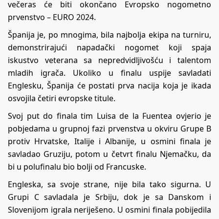
večeras će biti okončano Evropsko nogometno
prvenstvo – EURO 2024.
Španija je, po mnogima, bila najbolja ekipa na turniru,
demonstrirajući napadački nogomet koji spaja
iskustvo veterana sa nepredvidljivošću i talentom
mladih igrača. Ukoliko u finalu uspije savladati
Englesku, Španija će postati prva nacija koja je ikada
osvojila četiri evropske titule.
Svoj put do finala tim Luisa de la Fuentea ovjerio je
pobjedama u grupnoj fazi prvenstva u okviru Grupe B
protiv Hrvatske, Italije i Albanije, u osmini finala je
savladao Gruziju, potom u četvrt finalu Njemačku, da
bi u polufinalu bio bolji od Francuske.
Engleska, sa svoje strane, nije bila tako sigurna. U
Grupi C savladala je Srbiju, dok je sa Danskom i
Slovenijom igrala neriješeno. U osmini finala pobijedila