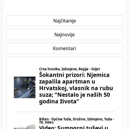
Najčitanije
Najnovije
Komentari