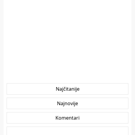
Najčitanije
Najnovije
Komentari