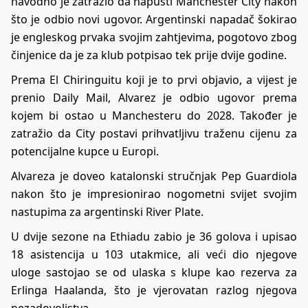
navodno je zatražio da napusti Manchester City nakon
što je odbio novi ugovor. Argentinski napadač šokirao
je engleskog prvaka svojim zahtjevima, pogotovo zbog
činjenice da je za klub potpisao tek prije dvije godine.
Prema El Chiringuitu koji je to prvi objavio, a vijest je
prenio
Daily Mail
, Alvarez je odbio ugovor prema
kojem bi ostao u Manchesteru do 2028. Također je
zatražio da City postavi prihvatljivu traženu cijenu za
potencijalne kupce u Europi.
Alvareza je doveo katalonski stručnjak Pep Guardiola
nakon što je impresionirao nogometni svijet svojim
nastupima za argentinski River Plate.
U dvije sezone na Ethiadu zabio je 36 golova i upisao
18 asistencija u 103 utakmice, ali veći dio njegove
uloge sastojao se od ulaska s klupe kao rezerva za
Erlinga Haalanda, što je vjerovatan razlog njegova
nezadovoljstva.