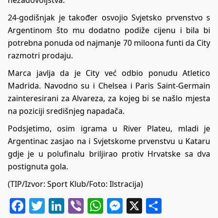
24-godišnjak je također osvojio Svjetsko prvenstvo s
Argentinom što mu dodatno podiže cijenu i bila bi
potrebna ponuda od najmanje 70 miloona funti da City
razmotri prodaju.
Marca javlja da je City već odbio ponudu Atletico
Madrida. Navodno su i Chelsea i Paris Saint-Germain
zainteresirani za Alvareza, za kojeg bi se našlo mjesta
na poziciji središnjeg napadača.
Podsjetimo, osim igrama u River Plateu, mladi je
Argentinac zasjao na i Svjetskome prvenstvu u Kataru
gdje je u polufinalu briljirao protiv Hrvatske sa dva
postignuta gola.
(TIP/Izvor:
Sport Klub
/Foto: Ilstracija)
Facebook
Twitter
LinkedIn
Viber
WhatsApp
Messenger
X
Share