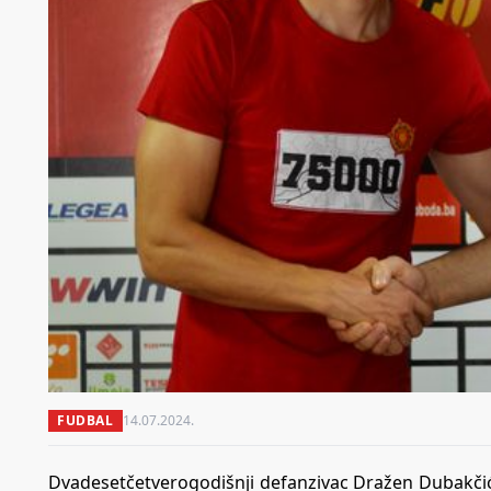
FUDBAL
14.07.2024.
Dvadesetčetverogodišnji defanzivac Dražen Dubakčić