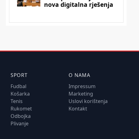
SPORT
O NAMA
Fudbal
Impressum
Košarka
Marketing
Tenis
Uslovi korištenja
Rukomet
Kontakt
Odbojka
Plivanje