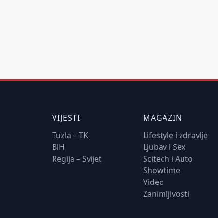
VIJESTI
MAGAZIN
Tuzla – TK
Lifestyle i zdravlje
BiH
Ljubav i Sex
Regija – Svijet
Scitech i Auto
Showtime
Video
Zanimljivosti