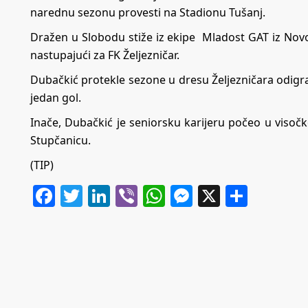
narednu sezonu provesti na Stadionu Tušanj.
Dražen u Slobodu stiže iz ekipe Mladost GAT iz Nov
nastupajući za FK Željezničar.
Dubačkić protekle sezone u dresu Željezničara odigr
jedan gol.
Inače, Dubačkić je seniorsku karijeru počeo u visočkoj
Stupčanicu.
(TIP)
Facebook
Twitter
LinkedIn
Viber
WhatsApp
Messenger
X
Share