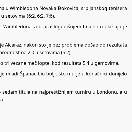
 finalu Wimbledona Novaka Đokovića, srbijanskog tenisera
 setovima (6:2, 6:2. 7:6).
nale Wimbledona, a u prošlogodišnjem finalnom okršaju je
o je Alcaraz, nakon što je bez problema došao do rezultata
prednost na 2:0 u setovima (6:2).
io tri vezane meč lopte, kod rezultata 5:4 u gemovima.
e mladi Španac bio bolji, što mu je u konačnici donijelo
io sedam titula na najprestižnijem turniru u Londonu, a u
a.