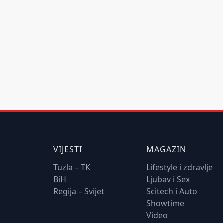
VIJESTI
MAGAZIN
Tuzla – TK
Lifestyle i zdravlje
BiH
Ljubav i Sex
Regija – Svijet
Scitech i Auto
Showtime
Video