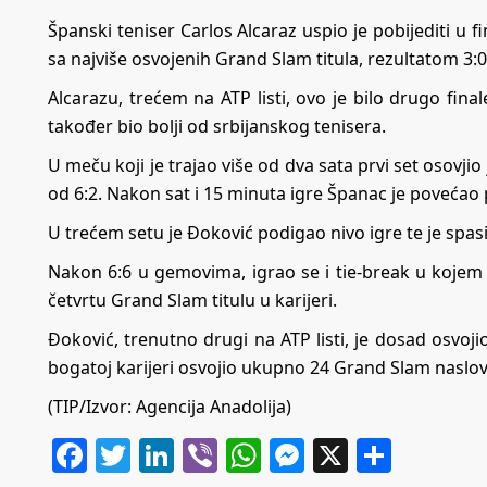
Španski teniser Carlos Alcaraz uspio je pobijediti u
sa najviše osvojenih Grand Slam titula, rezultatom 3:0 u
Alcarazu, trećem na ATP listi, ovo je bilo drugo fi
također bio bolji od srbijanskog tenisera.
U meču koji je trajao više od dva sata prvi set osovji
od 6:2. Nakon sat i 15 minuta igre Španac je povećao 
U trećem setu je Đoković podigao nivo igre te je spas
Nakon 6:6 u gemovima, igrao se i tie-break u kojem j
četvrtu Grand Slam titulu u karijeri.
Đoković, trenutno drugi na ATP listi, je dosad osvoj
bogatoj karijeri osvojio ukupno 24 Grand Slam naslov
(TIP/Izvor: Agencija Anadolija)
Facebook
Twitter
LinkedIn
Viber
WhatsApp
Messenger
X
Share