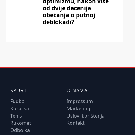
SPORT
O NAMA
Fudbal
Impressum
Košarka
Marketing
Tenis
Uslovi korištenja
Rukomet
Kontakt
Odbojka