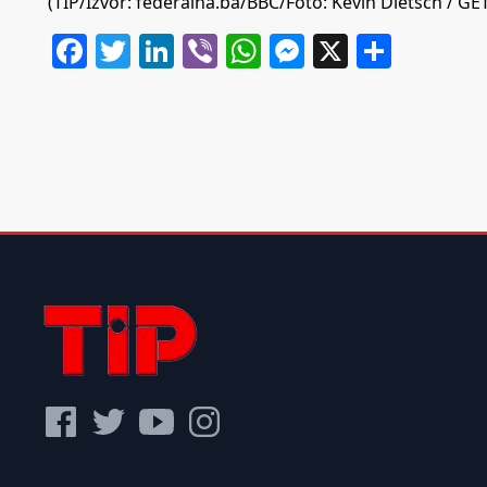
(TIP/Izvor: federalna.ba/BBC/Foto: Kevin Dietsch / 
Facebook
Twitter
LinkedIn
Viber
WhatsApp
Messenger
X
Share