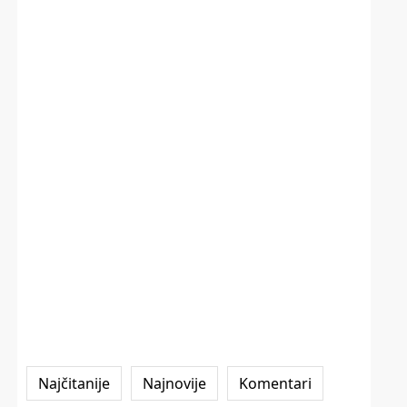
Najčitanije
Najnovije
Komentari