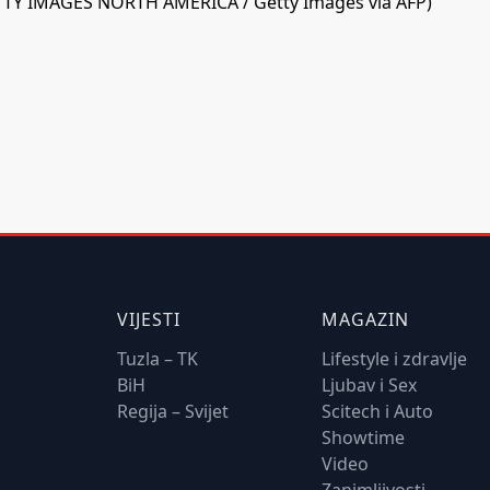
GETTY IMAGES NORTH AMERICA / Getty Images via AFP)
VIJESTI
MAGAZIN
Tuzla – TK
Lifestyle i zdravlje
BiH
Ljubav i Sex
Regija – Svijet
Scitech i Auto
Showtime
Video