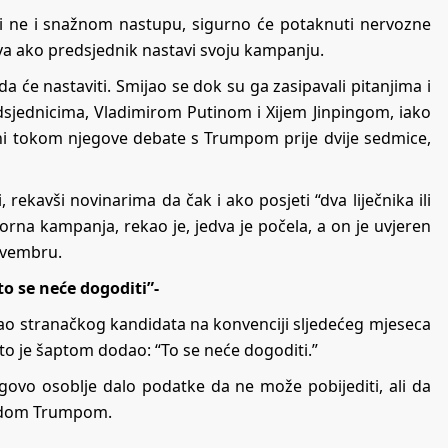
 ali ne i snažnom nastupu, sigurno će potaknuti nervozne
ova ako predsjednik nastavi svoju kampanju.
da će nastaviti. Smijao se dok su ga zasipavali pitanjima i
dsjednicima, Vladimirom Putinom i Xijem Jinpingom, iako
sutni tokom njegove debate s Trumpom prije dvije sedmice,
 rekavši novinarima da čak i ako posjeti “dva liječnika ili
zborna kampanja, rekao je, jedva je počela, a on je uvjeren
ovembru.
to se neće dogoditi”-
kao stranačkog kandidata na konvenciji sljedećeg mjeseca
to je šaptom dodao: “To se neće dogoditi.”
govo osoblje dalo podatke da ne može pobijediti, ali da
naldom Trumpom.