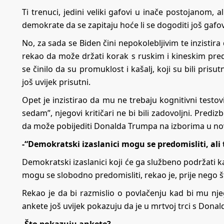
Ti trenuci, jedini veliki gafovi u inače postojanom,
demokrate da se zapitaju hoće li se dogoditi još gaf
No, za sada se Biden čini nepokolebljivim te inzistira 
rekao da može držati korak s ruskim i kineskim pre
se činilo da su promuklost i kašalj, koji su bili pri
još uvijek prisutni.
Opet je inzistirao da mu ne trebaju kognitivni testovi,
sedam”, njegovi kritičari ne bi bili zadovoljni. Predi
da može pobijediti Donalda Trumpa na izborima u n
-“Demokratski izaslanici mogu se predomisliti, ali 
Demokratski izaslanici koji će ga službeno podržati 
mogu se slobodno predomisliti, rekao je, prije nego š
Rekao je da bi razmislio o povlačenju kad bi mu nje
ankete još uvijek pokazuju da je u mrtvoj trci s Do