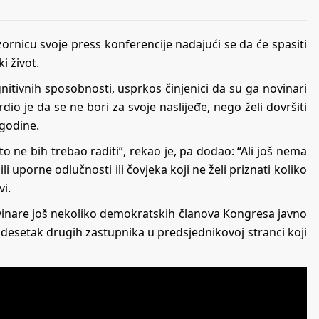
ornicu svoje press konferencije nadajući se da će spasiti
i život.
gnitivnih sposobnosti, usprkos činjenici da su ga novinari
io je da se ne bori za svoje naslijeđe, nego želi dovršiti
 godine.
o ne bih trebao raditi”, rekao je, pa dodao: “Ali još nema
li uporne odlučnosti ili čovjeka koji ne želi priznati koliko
vi.
vinare još nekoliko demokratskih članova Kongresa javno
 desetak drugih zastupnika u predsjednikovoj stranci koji