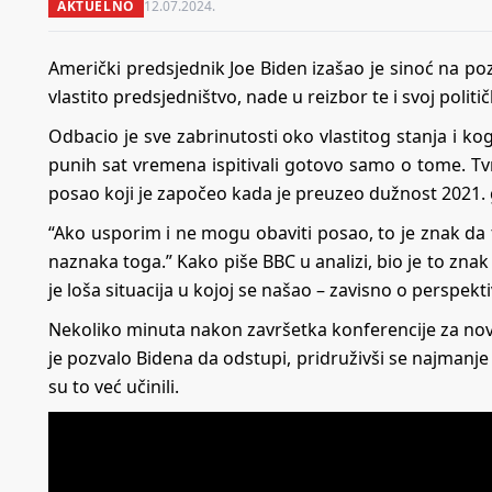
AKTUELNO
12.07.2024.
Američki predsjednik Joe Biden izašao je sinoć na poz
vlastito predsjedništvo, nade u reizbor te i svoj političk
Odbacio je sve zabrinutosti oko vlastitog stanja i ko
punih sat vremena ispitivali gotovo samo o tome. Tvrd
posao koji je započeo kada je preuzeo dužnost 2021.
“Ako usporim i ne mogu obaviti posao, to je znak da t
naznaka toga.” Kako piše BBC u analizi, bio je to znak i
je loša situacija u kojoj se našao – zavisno o perspekti
Nekoliko minuta nakon završetka konferencije za no
je pozvalo Bidena da odstupi, pridruživši se najmanje
su to već učinili.