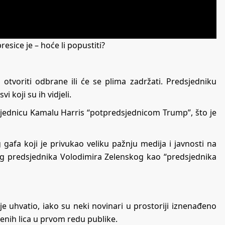
sice je – hoće li popustiti?
otvoriti odbrane ili će se plima zadržati. Predsjedniku
 koji su ih vidjeli.
jednicu Kamalu Harris “potpredsjednicom Trump”, što je
afa koji je privukao veliku pažnju medija i javnosti na
g predsjednika Volodimira Zelenskog kao “predsjednika
ije uhvatio, iako su neki novinari u prostoriji iznenađeno
menih lica u prvom redu publike.