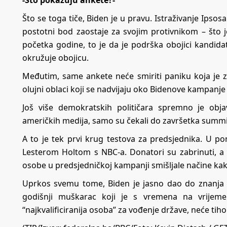
-Što pokazuju ankete?-
Što se toga tiče, Biden je u pravu. Istraživanje Ipsos
postotni bod zaostaje za svojim protivnikom – što 
početka godine, to je da je podrška obojici kandida
okružuje obojicu.
Međutim, same ankete neće smiriti paniku koja j
olujni oblaci koji se nadvijaju oko Bidenove kampanje 
Još više demokratskih političara spremno je objav
američkih medija, samo su čekali do završetka summit
A to je tek prvi krug testova za predsjednika. U pon
Lesterom Holtom s NBC-a. Donatori su zabrinuti, a ra
osobe u predsjedničkoj kampanji smišljale načine ka
Uprkos svemu tome, Biden je jasno dao do znanja d
godišnji muškarac koji je s vremena na vrijem
“najkvalificiranija osoba” za vođenje države, neće tiho 