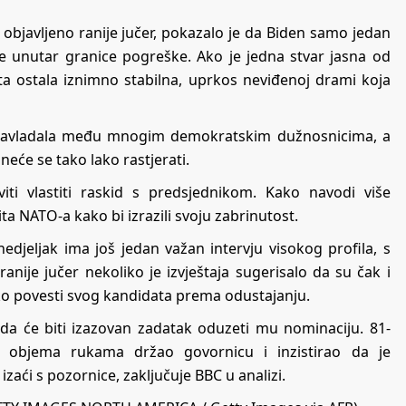
a objavljeno ranije jučer, pokazalo je da Biden samo jedan
je unutar granice pogreške. Ako je jedna stvar jasna od
ta ostala iznimno stabilna, uprkos neviđenoj drami koja
e zavladala među mnogim demokratskim dužnosnicima, a
neće se tako lako rastjerati.
iti vlastiti raskid s predsjednikom. Kako navodi više
a NATO-a kako bi izrazili svoju zabrinutost.
edjeljak ima još jedan važan intervju visokog profila, s
nije jučer nekoliko je izvještaja sugerisalo da su čak i
ko povesti svog kandidata prema odustajanju.
a će biti izazovan zadatak oduzeti mu nominaciju. 81-
e objema rukama držao govornicu i inzistirao da je
izaći s pozornice, zaključuje BBC u analizi.