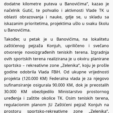
dodatne kilometre puteva u Banovićima“, kazao je
načelnik Gutić, te pohvalio i aktivnosti Vlade TK u
oblasti obrazovanja i nauke, gdje se, u skladu sa
iskazanim prioritetima, projektima ušlo u svaku školu
u Banovićima.
Također, u petak je u Banovićima, na lokalitetu
zaštićenog pejzaža Konjuh, upriličeno i svečano
otvorenje novoizgrađenih teniskih terena. Izgradnja
ovih sportskih terena realizirana je u okviru planirane
sportsko – rekreativne zone „Zelenika“, koju je prošle
godine odobrila Vlada FBiH. Od ukupne vrijednosti
projekta (120.000 KM) Federalna vlada je za njegovo
sufinansiranje osigurala 90.000 KM, dok je preostalih
30.000 KM obezbjedilo Ministarstvo prostornog
uređenja i zaštite okolice TK. Osim teniskih terena,
regulacionim planom JU Zaštićeni pejzaž Konjuh na
prostoru sportsko-rekreativne zone „Zelenika“,