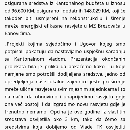
osigurana sredstva iz Kantonalnog budžeta u iznosu
od 96.600 KM, osigurano i dodatnih 148.029 KM, koji će
također biti usmjereni na rekonstrukciju i širenje
mreže energijski efikasne rasvjete u MZ Brezovača u
Banovićima.
„Projekti kojima svjedočimo i Ugovor kojeg smo
potpisali pokazuju da nastavljamo uspješnu saradnju
sa Kantonalnom vladom. Prezentacija okončanih
projekata bila je prilika da pokažemo kako i u koje
namjene smo potrošili dodijeljena sredstva. Jedno od
opredjeljenja naše lokalne zajednice jeste proširenje
mreže ulične rasvjete u svim mjesnim zajednicama i to
na način da obnovimo i unaprijedimo rasvjetu gdje
ona već postoji i da izgradimo novu rasvjetu gdje je
trenutno nemamo. Općina je ove godine iz vlastitih
sredstava osvijetlila oko 3 km, tako da ćemo sa
sredstvima koja dobijemo od Vlade TK osvijetliti