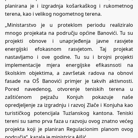
planirana je i izgradnja košarkaškog i rukometnog
terena, kao i velikog nogometnog terena.
„Ministarstvo je u proteklom periodu realiziralo
mnogo projekata na području općine Banovići. Tu su
projekti obnove i unaprjeđenja javne rasvjete
energijski efokasnom rasvjetom. Taj projekat
nastavljamo i ove godine. Tu su i brojni projekti
implementacije mjera energijske efikasnsoti na
školskim objektima, a završetak radova na obnovi
fasade na OŠ Banovići primjer je takvih aktivnosti.
Pored navedenog, otvorenje teniskih terena u
zaštićenom pejzažu Konjuh pokazuje naše
opredjeljenje za izgradnju i razvoj Zlače i Konjuha kao
turističkog potencijala Tuzlanskog kantona. Teniski
tereni su samo prva faza u razvoju ovog znatno većeg
projekta koji je planiran Regulacionim planom ovog
područja“, kazala je ministrica Ajšić.