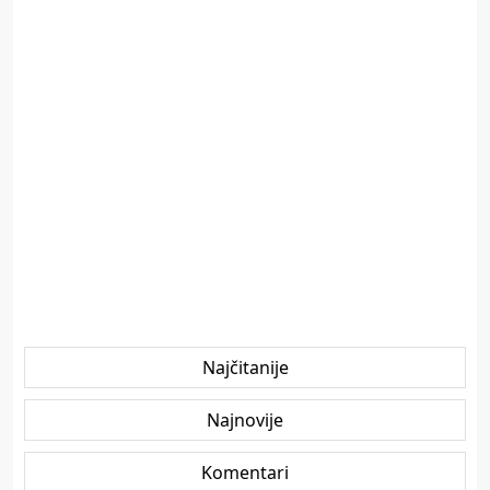
Najčitanije
Najnovije
Komentari