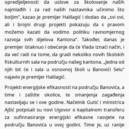
opredijeljenosti da uslove za školovanje naših
najmlađih i za rad naših nastavnika učinimo što
boljim“, kazao je premijer Halilagić i dodao da „svi ovi,
ali i brojni drugi projekti pokazuju da s pravom
možemo kazati da vodimo politiku ravnomjernog
razvoja svih dijelova Kantona“. Također, danas je
premijer istaknuo i obećanje da će Vlada iznaći način, i
da već radi na tome, da gradi nekoliko novih školskih
fiskulturnih sala na području našeg kantona. „Jedna od
njih bit će i sala u osnovnoj školi u Banovići Selu“
najavio je premijer Halilagić.
Projekti energijske efikasnosti na području Banovića, a
time i zaštite okolice, te smanjenja zagađenja
nastavljaju se i ove godine. Načelnik Gutić i ministrica
Ajšić potpisali su novi Ugovor o kapitalnom transferu
za sufinnasiranje energijski efikasne rasvjete na
području Banovića u ovoj godini. Time je, uz ranije