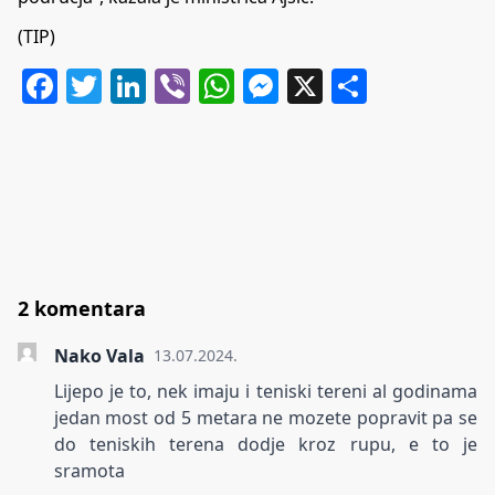
(TIP)
Facebook
Twitter
LinkedIn
Viber
WhatsApp
Messenger
X
Share
2 komentara
Nako Vala
13.07.2024.
Lijepo je to, nek imaju i teniski tereni al godinama
jedan most od 5 metara ne mozete popravit pa se
do teniskih terena dodje kroz rupu, e to je
sramota