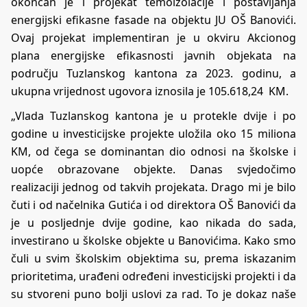
okončan je i projekat temoizolacije i postavljanja
energijski efikasne fasade na objektu JU OŠ Banovići.
Ovaj projekat implementiran je u okviru Akcionog
plana energijske efikasnosti javnih objekata na
području Tuzlanskog kantona za 2023. godinu, a
ukupna vrijednost ugovora iznosila je 105.618,24 KM.
„Vlada Tuzlanskog kantona je u protekle dvije i po
godine u investicijske projekte uložila oko 15 miliona
KM, od čega se dominantan dio odnosi na školske i
uopće obrazovane objekte. Danas svjedočimo
realizaciji jednog od takvih projekata. Drago mi je bilo
čuti i od načelnika Gutića i od direktora OŠ Banovići da
je u posljednje dvije godine, kao nikada do sada,
investirano u školske objekte u Banovićima. Kako smo
čuli u svim školskim objektima su, prema iskazanim
prioritetima, urađeni određeni investicijski projekti i da
su stvoreni puno bolji uslovi za rad. To je dokaz naše