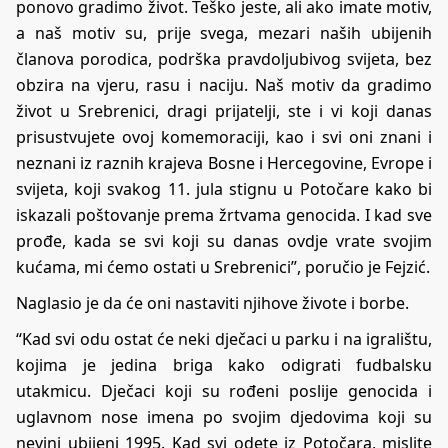
ponovo gradimo život. Teško jeste, ali ako imate motiv,
a naš motiv su, prije svega, mezari naših ubijenih
članova porodica, podrška pravdoljubivog svijeta, bez
obzira na vjeru, rasu i naciju. Naš motiv da gradimo
život u Srebrenici, dragi prijatelji, ste i vi koji danas
prisustvujete ovoj komemoraciji, kao i svi oni znani i
neznani iz raznih krajeva Bosne i Hercegovine, Evrope i
svijeta, koji svakog 11. jula stignu u Potočare kako bi
iskazali poštovanje prema žrtvama genocida. I kad sve
prođe, kada se svi koji su danas ovdje vrate svojim
kućama, mi ćemo ostati u Srebrenici”, poručio je Fejzić.
Naglasio je da će oni nastaviti njihove živote i borbe.
“Kad svi odu ostat će neki dječaci u parku i na igralištu,
kojima je jedina briga kako odigrati fudbalsku
utakmicu. Dječaci koji su rođeni poslije genocida i
uglavnom nose imena po svojim djedovima koji su
nevini ubijeni 1995. Kad svi odete iz Potočara, mislite