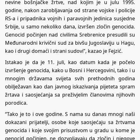
nevine bošnjačke žrtve, nad kojim je u julu 1995.
godine, nakon zarobljavanja od strane vojske i policije
RS-a i pripadnika vojnih i paravojnih jedinica susjedne
Srbije, u samo nekoliko dana, izvršen zločin genocida.
Genocid počinjen nad civilima Srebrenice presudili su
Međunarodni krivični sud za bivšu Jugoslaviju u Hagu,
kao i drugi domaći i strani sudovi”, kazao je Fejzić.
Istakao je da je 11. juli, kao datum kada je počelo
izvršenje genocida, kako u Bosni i Hercegovini, tako i u
mnogim državama svijeta svih prethodnih godina
obilježavan kao dan javnog iskazivanja pijeteta spram
žrtava i saosjećanja sa preživjelim članovima njihovih
porodica.
“Tako je to i ove godine. S nama su danas mnogi naši
dokazani prijatelji, osobe koje saosjećaju sa žrtvama
genocida i koje svojim prisustvom u gradu u kome je
genocid počinjen, ne dozvoljavaju da zločin i njegove