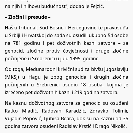
na njih i njihovu budućnost”, dodao je Fejzić.
– Zločini i presude –
Haški tribunal, Sud Bosne i Hercegovine te pravosuđa
u Srbiji i Hrvatskoj do sada su osudili ukupno 54 osobe
na 781 godinu i pet doživotnih kazni zatvora – za
genocid, zločine protiv čovječnosti i druge zločine
počinjene u Srebrenici u julu 1995. godine.
Od toga, Međunarodni krivični sud za bivšu Jugoslaviju
(MKSJ) u Hagu je zbog genocida i drugih zločina
počinjenih u Srebrenici osudio 18 osoba, kojima je
izrečeno pet doživotnih kazni i 219 godina zatvora.
Na kaznu doživotnog zatvora za genocid su osuđeni
Ratko Mladić, Radovan Karadžić, Zdravko Tolimir,
Vujadin Popović, Ljubiša Beara, dok su na kaznu od 35
godina zatvora osuđeni Radislav Krstić i Drago Nikolić.