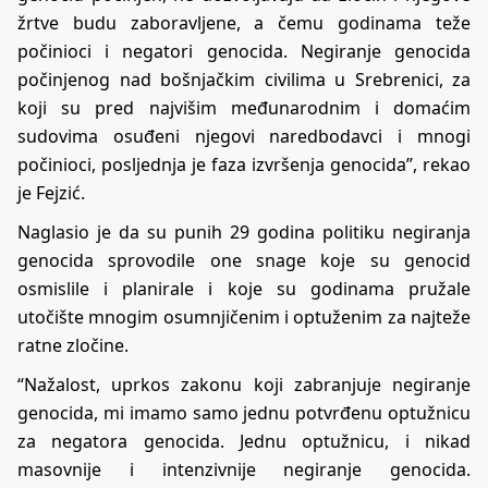
žrtve budu zaboravljene, a čemu godinama teže
počinioci i negatori genocida. Negiranje genocida
počinjenog nad bošnjačkim civilima u Srebrenici, za
koji su pred najvišim međunarodnim i domaćim
sudovima osuđeni njegovi naredbodavci i mnogi
počinioci, posljednja je faza izvršenja genocida”, rekao
je Fejzić.
Naglasio je da su punih 29 godina politiku negiranja
genocida sprovodile one snage koje su genocid
osmislile i planirale i koje su godinama pružale
utočište mnogim osumnjičenim i optuženim za najteže
ratne zločine.
“Nažalost, uprkos zakonu koji zabranjuje negiranje
genocida, mi imamo samo jednu potvrđenu optužnicu
za negatora genocida. Jednu optužnicu, i nikad
masovnije i intenzivnije negiranje genocida.