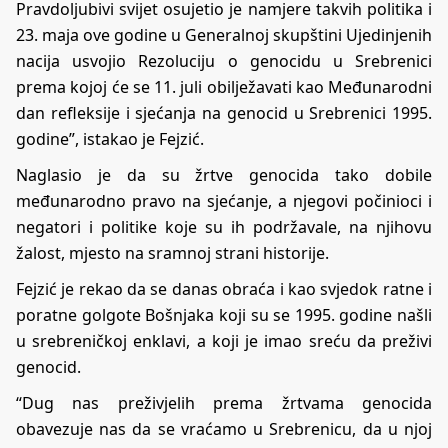
Pravdoljubivi svijet osujetio je namjere takvih politika i
23. maja ove godine u Generalnoj skupštini Ujedinjenih
nacija usvojio Rezoluciju o genocidu u Srebrenici
prema kojoj će se 11. juli obilježavati kao Međunarodni
dan refleksije i sjećanja na genocid u Srebrenici 1995.
godine”, istakao je Fejzić.
Naglasio je da su žrtve genocida tako dobile
međunarodno pravo na sjećanje, a njegovi počinioci i
negatori i politike koje su ih podržavale, na njihovu
žalost, mjesto na sramnoj strani historije.
Fejzić je rekao da se danas obraća i kao svjedok ratne i
poratne golgote Bošnjaka koji su se 1995. godine našli
u srebreničkoj enklavi, a koji je imao sreću da preživi
genocid.
“Dug nas preživjelih prema žrtvama genocida
obavezuje nas da se vraćamo u Srebrenicu, da u njoj