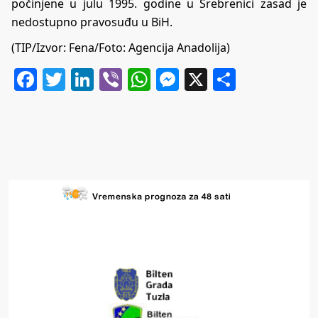
počinjene u julu 1995. godine u Srebrenici zasad je
nedostupno pravosuđu u BiH.
(TIP/Izvor: Fena/Foto: Agencija Anadolija)
Facebook
Twitter
LinkedIn
Viber
WhatsApp
Messenger
X
Share