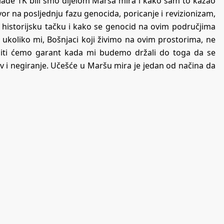
lade TK bili smo dijelom Marša mira i kako sam to kazao
r na posljednju fazu genocida, poricanje i revizionizam,
 historijsku tačku i kako se genocid na ovim područjima
i ukoliko mi, Bošnjaci koji živimo na ovim prostorima, ne
biti ćemo garant kada mi budemo držali do toga da se
 i negiranje. Učešće u Maršu mira je jedan od načina da