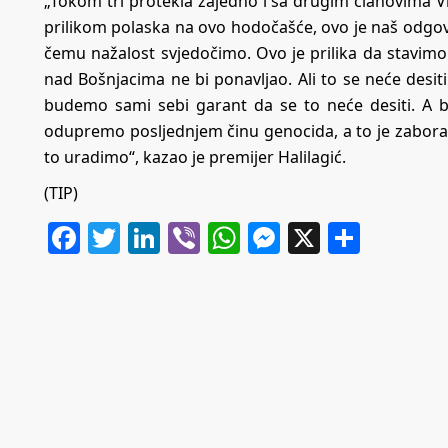
„Tokom tri protekla zajedno i sa drugim članovima V
prilikom polaska na ovo hodočašće, ovo je naš odgovo
čemu nažalost svjedočimo. Ovo je prilika da stavimo
nad Bošnjacima ne bi ponavljao. Ali to se neće desit
budemo sami sebi garant da se to neće desiti. A 
odupremo posljednjem činu genocida, a to je zaborav
to uradimo“, kazao je premijer Halilagić.
(TIP)
Facebook
Twitter
LinkedIn
Viber
WhatsApp
Messenger
X
Share