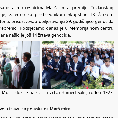
sa ostalim učesnicima Marša mira, premijer Tuzlanskog
as je, zajedno sa predsjednikom Skupštine TK Žarkom
ona, prisustvovao obilježavanju 29. godišnjice genocida
Srebrenici. Podsjećamo danas je u Memorijalnom centru
išana našlo je još 14 žrtava genocida.
Mujić, dok je najstarija žrtva Hamed Salić, rođen 1927.
voju izjavu sa polaska na Marš mira.