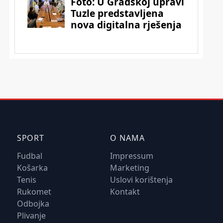
SPORT
O NAMA
Fudbal
Impressum
Košarka
Marketing
Tenis
Uslovi korištenja
Rukomet
Kontakt
Odbojka
Plivanje