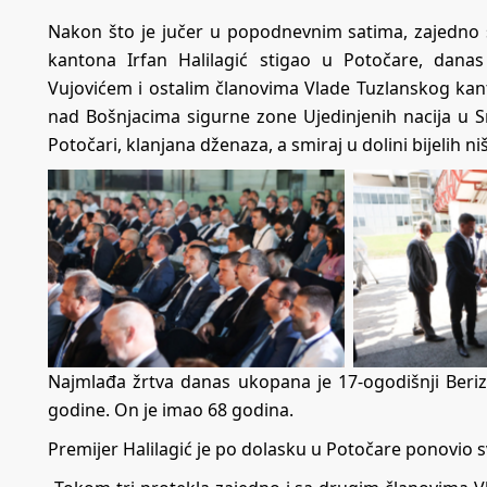
Nakon što je jučer u popodnevnim satima, zajedno 
kantona Irfan Halilagić stigao u Potočare, dan
Vujovićem i ostalim članovima Vlade Tuzlanskog kant
nad Bošnjacima sigurne zone Ujedinjenih nacija u 
Potočari, klanjana dženaza, a smiraj u dolini bijelih n
Najmlađa žrtva danas ukopana je 17-ogodišnji Beriz 
godine. On je imao 68 godina.
Premijer Halilagić je po dolasku u Potočare ponovio s