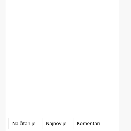
Najčitanije
Najnovije
Komentari