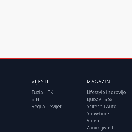
VIJESTI
MAGAZIN
Tuzla – TK
Lifestyle i zdravlje
BiH
Ljubav i Sex
Regija – Svijet
Scitech i Auto
Showtime
Video
Zanimljivosti