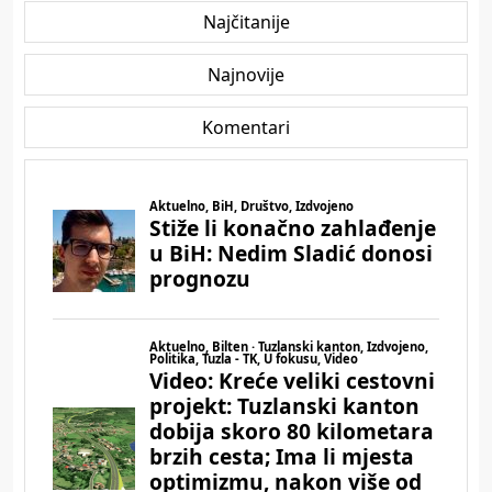
Najčitanije
Najnovije
Komentari