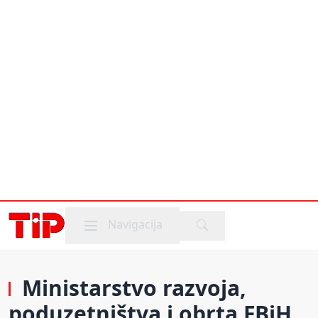
Mobile menu
Navigacija
Ministarstvo razvoja,
poduzetništva i obrta FBiH