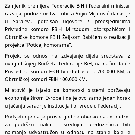
Zamjenik premijera Federacije BiH i federalni ministar
razvoja, poduzetništva i obrta Vojin Mijatović danas je
u Sarajevu potpisao ugovore s predsjednicima
Privredne komore FBiH Mirsadom Jašarspahićem i
Obrtničke komore FBiH Željkom Babićem o realizaciji
projekta “Poticaj komorama”.
Projekt se odnosi na izdvajanje dijela sredstava iz
ovogodišnjeg Budžeta Federacije BiH, na način da će
Privrednoj komori FBiH biti dodijeljeno 200.000 KM, a
Obrtničkoj komori FBiH 100.000 KM.
Mijatović je izjavio da komorski sistemi održavaju
ekonomije širom Evrope i da je ovo samo jedan korak
u jačanju saradnje institucija i privrede u Federaciji.
Podsjetio je da je prošle godine obećao da će budžet
za podršku malim i srednjim preduzećima biti
najmanje udvostručen u odnosu na stanje koje je