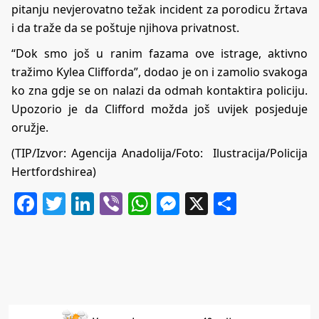
pitanju nevjerovatno težak incident za porodicu žrtava
i da traže da se poštuje njihova privatnost.
“Dok smo još u ranim fazama ove istrage, aktivno
tražimo Kylea Clifforda”, dodao je on i zamolio svakoga
ko zna gdje se on nalazi da odmah kontaktira policiju.
Upozorio je da Clifford možda još uvijek posjeduje
oružje.
(TIP/Izvor: Agencija Anadolija/Foto: Ilustracija/Policija
Hertfordshirea)
Facebook
Twitter
LinkedIn
Viber
WhatsApp
Messenger
X
Share