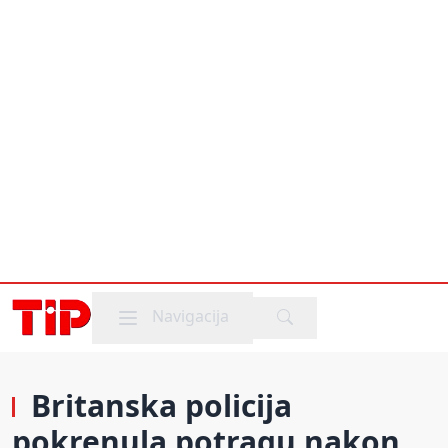
Mobile menu
Navigacija
Britanska policija
pokrenula potragu nakon