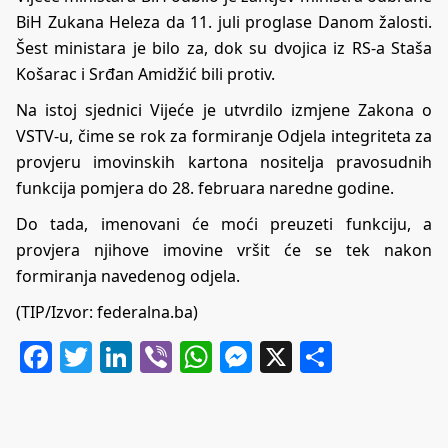
BiH Zukana Heleza da 11. juli proglase Danom žalosti.
Šest ministara je bilo za, dok su dvojica iz RS-a Staša
Košarac i Srđan Amidžić bili protiv.
Na istoj sjednici Vijeće je utvrdilo izmjene Zakona o
VSTV-u, čime se rok za formiranje Odjela integriteta za
provjeru imovinskih kartona nositelja pravosudnih
funkcija pomjera do 28. februara naredne godine.
Do tada, imenovani će moći preuzeti funkciju, a
provjera njihove imovine vršit će se tek nakon
formiranja navedenog odjela.
(TIP/Izvor: federalna.ba)
Facebook
Twitter
LinkedIn
Viber
WhatsApp
Messenger
X
Share