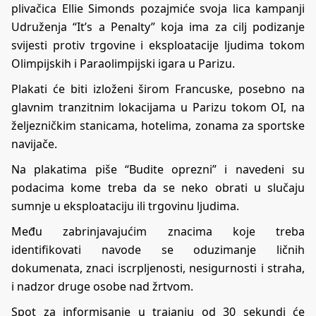
plivačica Ellie Simonds pozajmiće svoja lica kampanji
Udruženja “It’s a Penalty” koja ima za cilj podizanje
svijesti protiv trgovine i eksploatacije ljudima tokom
Olimpijskih i Paraolimpijski igara u Parizu.
Plakati će biti izloženi širom Francuske, posebno na
glavnim tranzitnim lokacijama u Parizu tokom OI, na
željezničkim stanicama, hotelima, zonama za sportske
navijače.
Na plakatima piše “Budite oprezni” i navedeni su
podacima kome treba da se neko obrati u slučaju
sumnje u eksploataciju ili trgovinu ljudima.
Među zabrinjavajućim znacima koje treba
identifikovati navode se oduzimanje ličnih
dokumenata, znaci iscrpljenosti, nesigurnosti i straha,
i nadzor druge osobe nad žrtvom.
Spot za informisanje u trajanju od 30 sekundi će