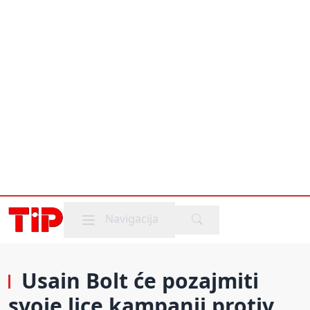
Mobile menu
Navigacija
Usain Bolt će pozajmiti
svoje lice kampanji protiv