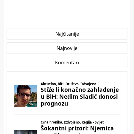
Najčitanije
Najnovije
Komentari