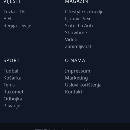
VIJESTI
MAGAZIN
Tuzla – TK
Lifestyle i zdravlje
BiH
Ljubav i Sex
Regija – Svijet
Scitech i Auto
Showtime
Video
Zanimljivosti
SPORT
O NAMA
Fudbal
Impressum
Košarka
Marketing
Tenis
Uslovi korištenja
Rukomet
Kontakt
Odbojka
Plivanje