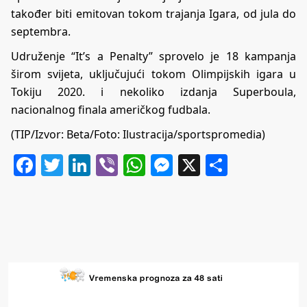
također biti emitovan tokom trajanja Igara, od jula do
septembra.
Udruženje “It’s a Penalty” sprovelo je 18 kampanja
širom svijeta, uključujući tokom Olimpijskih igara u
Tokiju 2020. i nekoliko izdanja Superboula,
nacionalnog finala američkog fudbala.
(TIP/Izvor: Beta/Foto: Ilustracija/sportspromedia)
Facebook
Twitter
LinkedIn
Viber
WhatsApp
Messenger
X
Share