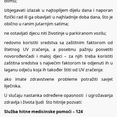
domu;
izbjegavati izlazak u najtoplijem dijelu dana i naporan
fizički rad ili ga obavljati u najhladnije doba dana, što je
obično u ranim jutarnjim satima;
ne ostavljati djecu niti životinje u parkiranom vozilu;
redovno koristiti sredstva sa zaštitnim faktorom od
štetnog UV zračenja, a posebnu pažnju posvetiti
novorođenčadi i maloj djeci – za njih treba koristiti
zaštitna sredstva s najvećim faktorom te odjenuti ih u
laganu odjeću koja ih također štiti od UV zračenja:
ako imate zdravstvene probleme potražiti savjet
liječnika.
U slučaju nastanka određene opasnosti i ugrožavanja
zdravlja i života ljudi što hitnije pozvati:
Služba hitne medicinske pomoći – 124