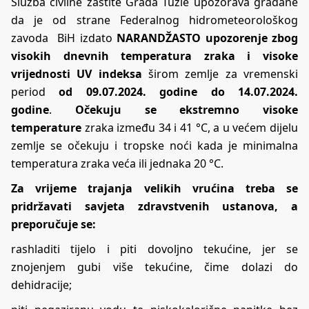
Služba civilne zaštite Grada Tuzle upozorava građane
da je od strane Federalnog hidrometeorološkog
zavoda BiH izdato
NARANDŽASTO upozorenje zbog
visokih dnevnih temperatura zraka i visoke
vrijednosti UV indeksa
širom zemlje za vremenski
period
od 09.07.2024. godine do 14.07.2024.
godine
.
Očekuju se ekstremno visoke
temperature
zraka između 34 i 41 °C, a u većem dijelu
zemlje se očekuju i tropske noći kada je minimalna
temperatura zraka veća ili jednaka 20 °C.
Za vrijeme trajanja velikih vrućina treba se
pridržavati savjeta zdravstvenih ustanova, a
preporučuje se:
rashladiti tijelo i piti dovoljno tekućine, jer se
znojenjem gubi više tekućine, čime dolazi do
dehidracije;