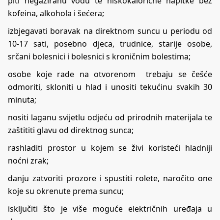
piti negaziranu vodu te niskokalorične napitke bez
kofeina, alkohola i šećera;
izbjegavati boravak na direktnom suncu u periodu od
10-17 sati, posebno djeca, trudnice, starije osobe,
srčani bolesnici i bolesnici s kroničnim bolestima;
osobe koje rade na otvorenom trebaju se češće
odmoriti, skloniti u hlad i unositi tekućinu svakih 30
minuta;
nositi laganu svijetlu odjeću od prirodnih materijala te
zaštititi glavu od direktnog sunca;
rashladiti prostor u kojem se živi koristeći hladniji
noćni zrak;
danju zatvoriti prozore i spustiti rolete, naročito one
koje su okrenute prema suncu;
isključiti što je više moguće električnih uređaja u