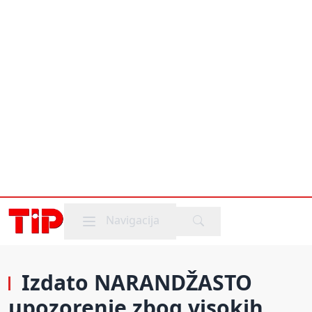
Mobile menu
Navigacija
Izdato NARANDŽASTO
upozorenje zbog visokih