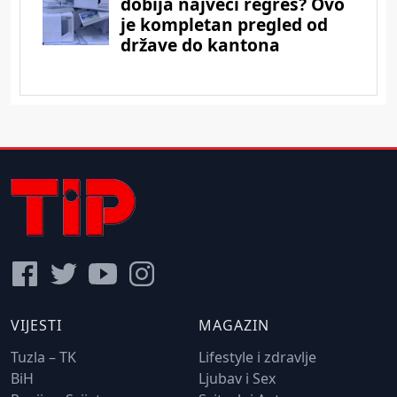
VIJESTI
MAGAZIN
Tuzla – TK
Lifestyle i zdravlje
BiH
Ljubav i Sex