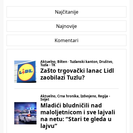
Najčitanije
Najnovije
Komentari