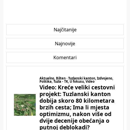
Najčitanije
Najnovije
Komentari