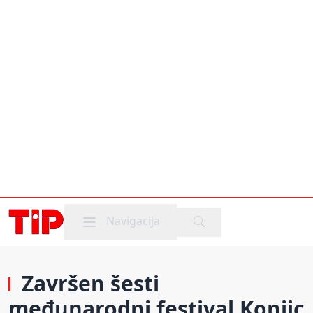
Mobile menu
Navigacija
Završen šesti
međunarodni festival Konjic