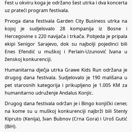
Fest u okviru koga je održano šest utrka i dva koncerta
uz prateći program festivala.
Prvoga dana festivala Garden City Business utrka na
kojoj je sudjelovalo 28 kompanija iz Bosne i
Hercegovine s 220 navijača i trkača. Pobjeda je pripala
ekipi Senigor Sarajevo, dok su najbolji pojedinci bili
Enes Efendić u muškoj i Perlain-Uzunović Ivana u
ženskoj konkurenciji.
Humanitarna dječja utrka Grawe Kids Run održana je
drugog dana festivala. Sudjelovalo je 190 mališana u
pet starosnih kategorija i prikupljeno je 1.005 KM za
humanitarno udruženje Andalus Konjic.
Drugog dana festivala održan je i Bingo konjički cener,
na kome su u muškoj konkurenciji najbrži bili Stenly
Kipruto (Kenija), Ivan Bubnov (Crna Gora) i Uroš Gutić
(BiH).