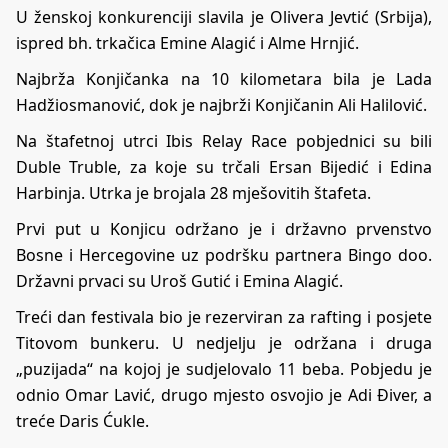
U ženskoj konkurenciji slavila je Olivera Jevtić (Srbija),
ispred bh. trkačica Emine Alagić i Alme Hrnjić.
Najbrža Konjičanka na 10 kilometara bila je Lada
Hadžiosmanović, dok je najbrži Konjičanin Ali Halilović.
Na štafetnoj utrci Ibis Relay Race pobjednici su bili
Duble Truble, za koje su trčali Ersan Bijedić i Edina
Harbinja. Utrka je brojala 28 mješovitih štafeta.
Prvi put u Konjicu održano je i državno prvenstvo
Bosne i Hercegovine uz podršku partnera Bingo doo.
Državni prvaci su Uroš Gutić i Emina Alagić.
Treći dan festivala bio je rezerviran za rafting i posjete
Titovom bunkeru. U nedjelju je održana i druga
„puzijada“ na kojoj je sudjelovalo 11 beba. Pobjedu je
odnio Omar Lavić, drugo mjesto osvojio je Adi Điver, a
treće Daris Ćukle.