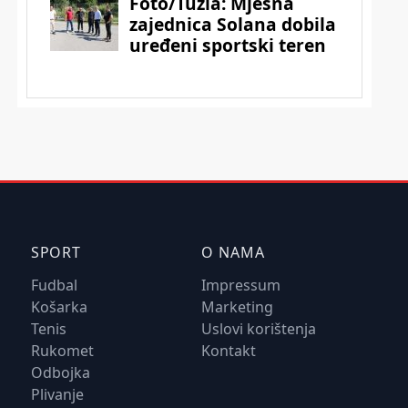
SPORT
O NAMA
Fudbal
Impressum
Košarka
Marketing
Tenis
Uslovi korištenja
Rukomet
Kontakt
Odbojka
Plivanje