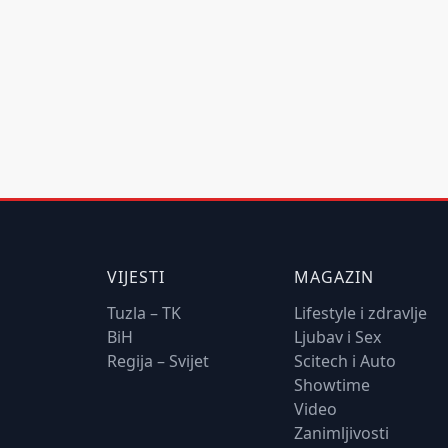
VIJESTI
MAGAZIN
Tuzla – TK
Lifestyle i zdravlje
BiH
Ljubav i Sex
Regija – Svijet
Scitech i Auto
Showtime
Video
Zanimljivosti