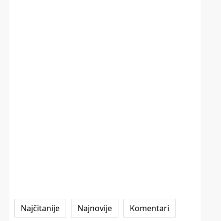
Najčitanije
Najnovije
Komentari