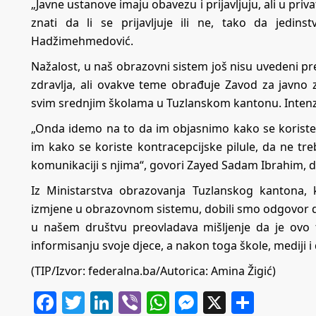
„Javne ustanove imaju obavezu i prijavljuju, ali u p
znati da li se prijavljuje ili ne, tako da jedins
Hadžimehmedović.
Nažalost, u naš obrazovni sistem još nisu uvedeni p
zdravlja, ali ovakve teme obrađuje Zavod za javno 
svim srednjim školama u Tuzlanskom kantonu. Intenziv
„Onda idemo na to da im objasnimo kako se koriste p
im kako se koriste kontracepcijske pilule, da ne tr
komunikaciji s njima“, govori Zayed Sadam Ibrahim, 
Iz Ministarstva obrazovanja Tuzlanskog kantona, 
izmjene u obrazovnom sistemu, dobili smo odgovor da 
u našem društvu preovladava mišljenje da je ovo t
informisanju svoje djece, a nakon toga škole, mediji i 
(TIP/Izvor: federalna.ba/Autorica: Amina Žigić)
Facebook
Twitter
LinkedIn
Viber
WhatsApp
Messenger
X
Share