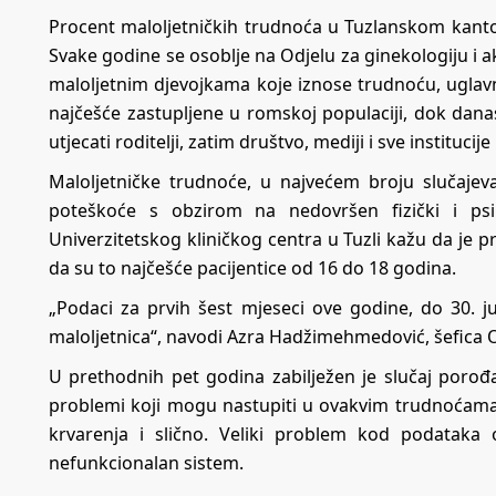
Procent maloljetničkih trudnoća u Tuzlanskom kanto
Svake godine se osoblje na Odjelu za ginekologiju i a
maloljetnim djevojkama koje iznose trudnoću, uglav
najčešće zastupljene u romskoj populaciji, dok danas
utjecati roditelji, zatim društvo, mediji i sve instituc
Maloljetničke trudnoće, u najvećem broju slučaje
poteškoće s obzirom na nedovršen fizički i psih
Univerzitetskog kliničkog centra u Tuzli kažu da je 
da su to najčešće pacijentice od 16 do 18 godina.
„Podaci za prvih šest mjeseci ove godine, do 30. 
maloljetnica“, navodi Azra Hadžimehmedović, šefica 
U prethodnih pet godina zabilježen je slučaj porođa
problemi koji mogu nastupiti u ovakvim trudnoćama 
krvarenja i slično. Veliki problem kod podataka
nefunkcionalan sistem.