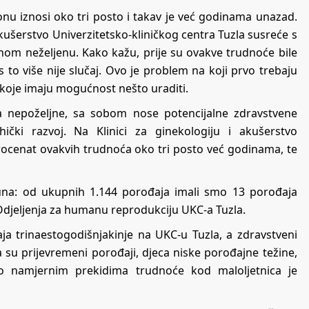
nu iznosi oko tri posto i takav je već godinama unazad.
kušerstvo Univerzitetsko-kliničkog centra Tuzla susreće s
nom neželjenu. Kako kažu, prije su ovakve trudnoće bile
 to više nije slučaj. Ovo je problem na koji prvo trebaju
ije koje imaju mogućnost nešto uraditi.
va nepoželjne, sa sobom nose potencijalne zdravstvene
ički razvoj. Na Klinici za ginekologiju i akušerstvo
procenat ovakvih trudnoća oko tri posto već godinama, te
juna: od ukupnih 1.144 porođaja imali smo 13 porođaja
Odjeljenja za humanu reprodukciju UKC-a Tuzla.
ja trinaestogodišnjakinje na UKC-u Tuzla, a zdravstveni
su prijevremeni porođaji, djeca niske porođajne težine,
 o namjernim prekidima trudnoće kod maloljetnica je