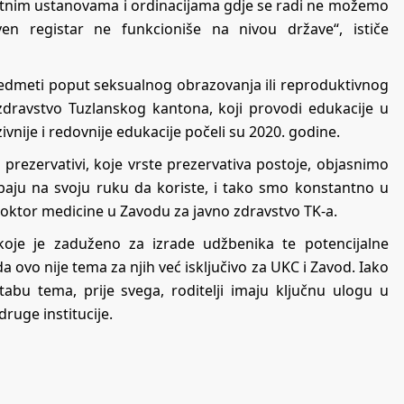
rivatnim ustanovama i ordinacijama gdje se radi ne možemo
tven registar ne funkcioniše na nivou države“, ističe
redmeti poput seksualnog obrazovanja ili reproduktivnog
zdravstvo Tuzlanskog kantona, koji provodi edukacije u
nije i redovnije edukacije počeli su 2020. godine.
rezervativi, koje vrste prezervativa postoje, objasnimo
ebaju na svoju ruku da koriste, i tako smo konstantno u
doktor medicine u Zavodu za javno zdravstvo TK-a.
koje je zaduženo za izrade udžbenika te potencijalne
ovo nije tema za njih već isključivo za UKC i Zavod. Iako
abu tema, prije svega, roditelji imaju ključnu ulogu u
druge institucije.