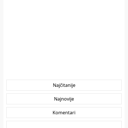
Najčitanije
Najnovije
Komentari