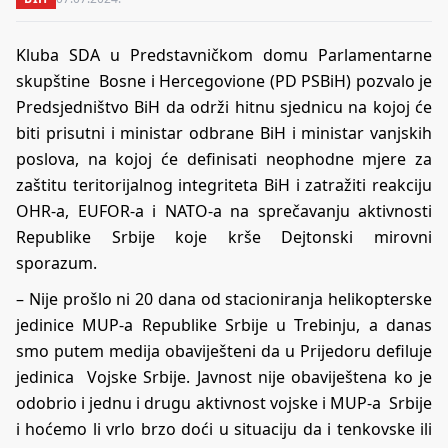
Kluba SDA u Predstavničkom domu Parlamentarne
skupštine Bosne i Hercegovione (PD PSBiH) pozvalo je
Predsjedništvo BiH da održi hitnu sjednicu na kojoj će
biti prisutni i ministar odbrane BiH i ministar vanjskih
poslova, na kojoj će definisati neophodne mjere za
zaštitu teritorijalnog integriteta BiH i zatražiti reakciju
OHR-a, EUFOR-a i NATO-a na sprečavanju aktivnosti
Republike Srbije koje krše Dejtonski mirovni
sporazum.
– Nije prošlo ni 20 dana od stacioniranja helikopterske
jedinice MUP-a Republike Srbije u Trebinju, a danas
smo putem medija obaviješteni da u Prijedoru defiluje
jedinica Vojske Srbije. Javnost nije obaviještena ko je
odobrio i jednu i drugu aktivnost vojske i MUP-a Srbije
i hoćemo li vrlo brzo doći u situaciju da i tenkovske ili