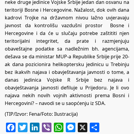
neke druge jedinice Vojske Srbije jedan dan osvanu na
teritoriji Bosne i Hercegovine. Nažalost, dok ovih dana
kadrovi Trojke na državnom nivou lažno uvjeravaju
javnost da kontrolišu vazdušni prostor Bosne i
Hercegovine i da će u slučaju potrebe zaštititi njen
teritorijalni integritet, da prate i razmjenjuju
obaveštajne podatke sa nadležnim bh. agencijama,
dešava se da ministar MUP-a Republike Srbije prije 20-
ak dana pozicionira helikoptersku jedinicu u Trebinju
bez ikakvih najava i obavještavanja javnosti o tome, a
danas jedinica Vojske R Srbije bez najava i
obavještavanja javnosti defiluje u Prijedoru. Je li ovo
najava nekih novih vojnih aktivnosti prema Bosni i
Hercegovini? – navodi se u saopćenju iz SDA.
(TIP/Izvor: Fena/Foto: Ilustracija)
Facebook
Twitter
LinkedIn
Viber
WhatsApp
Messenger
X
Share