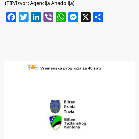
(TIP/Izvor: Agencija Anadolija)
Facebook
Twitter
LinkedIn
Viber
WhatsApp
Messenger
X
Share