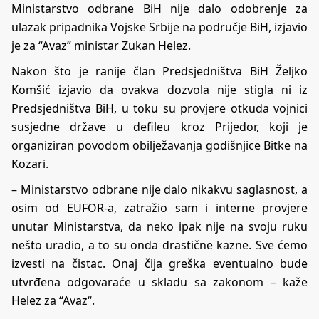
Ministarstvo odbrane BiH nije dalo odobrenje za
ulazak pripadnika Vojske Srbije na područje BiH, izjavio
je za “Avaz” ministar Zukan Helez.
Nakon što je ranije član Predsjedništva BiH Željko
Komšić izjavio da ovakva dozvola nije stigla ni iz
Predsjedništva BiH, u toku su provjere otkuda vojnici
susjedne države u defileu kroz Prijedor, koji je
organiziran povodom obilježavanja godišnjice Bitke na
Kozari.
– Ministarstvo odbrane nije dalo nikakvu saglasnost, a
osim od EUFOR-a, zatražio sam i interne provjere
unutar Ministarstva, da neko ipak nije na svoju ruku
nešto uradio, a to su onda drastične kazne. Sve ćemo
izvesti na čistac. Onaj čija greška eventualno bude
utvrđena odgovaraće u skladu sa zakonom – kaže
Helez za “
Avaz
“.