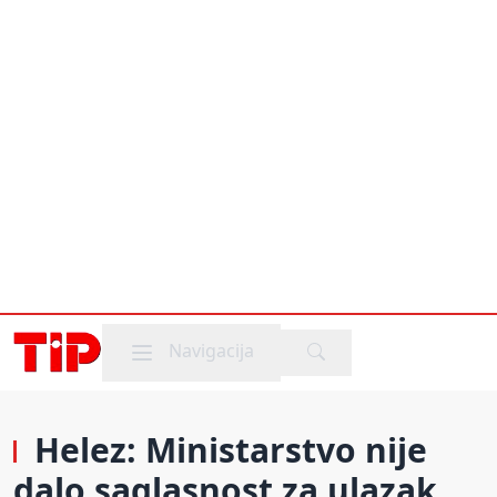
Mobile menu
Navigacija
Helez: Ministarstvo nije
dalo saglasnost za ulazak