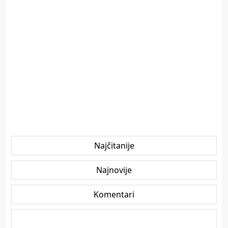
Najčitanije
Najnovije
Komentari