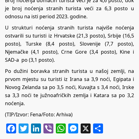
Broj noćenja domaćih turista veći je za 4,6 posto, dok
je broj noćenja stranih turista veći za 6,3 posto u
odnosu na isti period 2023. godine.
U strukturi noćenja stranih turista najviše noćenja
ostvarili su turisti iz Hrvatske (21,3 posto), Srbije (16,5
posto), Turske (8,4 posto), Slovenije (7,7 posto),
Njemačke (4,1 posto), Crne Gore (3,4 posto), Kine i
SAD-a po (3,1 posto).
Po dužini boravka stranih turista u našoj zemlji, na
prvom mjestu su turisti iz Irana sa 3,9 noći, Egipata i
Novog Zelanda sa po 3,5 noći, Kuvajta s 3,4 noći, Irske
sa 3,3 noći te južnoafričkih zemlja i Katara sa po 3,2
noćenja.
(TIP/Izvor: Fena/Foto: Arhiva)
Facebook
Twitter
LinkedIn
Viber
WhatsApp
Messenger
X
Share