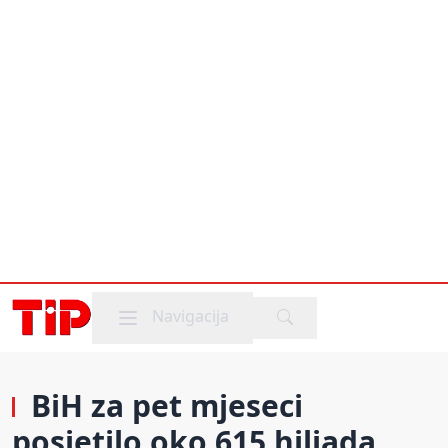
Mobile menu
Navigacija
BiH za pet mjeseci
posjetilo oko 615 hiljada