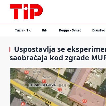
Tuzla - TK
BiH
Regija - Svijet
Društvo
Uspostavlja se eksperimen
saobraćaja kod zgrade MUP