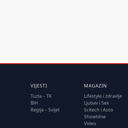
VIJESTI
MAGAZIN
Tuzla – TK
Lifestyle i zdravlje
BiH
Ljubav i Sex
Regija – Svijet
Scitech i Auto
Showtime
Video