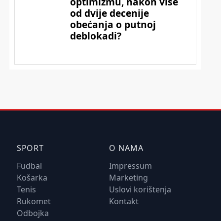
SPORT
O NAMA
Fudbal
Impressum
Košarka
Marketing
Tenis
Uslovi korištenja
Rukomet
Kontakt
Odbojka