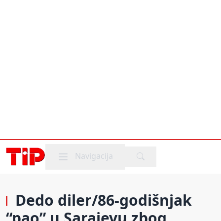
Mobile menu
Navigacija
Dedo diler/86-godišnjak
“pao” u Sarajevu zbog