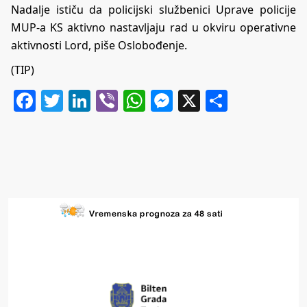
Nadalje ističu da policijski službenici Uprave policije
MUP-a KS aktivno nastavljaju rad u okviru operativne
aktivnosti Lord, piše
Oslobođenje
.
(TIP)
Facebook
Twitter
LinkedIn
Viber
WhatsApp
Messenger
X
Share