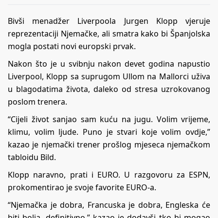
Bivši menadžer Liverpoola Jurgen Klopp vjeruje
reprezentaciji Njemačke, ali smatra kako bi Španjolska
mogla postati novi europski prvak.
Nakon što je u svibnju nakon devet godina napustio
Liverpool, Klopp sa suprugom Ullom na Mallorci uživa
u blagodatima života, daleko od stresa uzrokovanog
poslom trenera.
“Cijeli život sanjao sam kuću na jugu. Volim vrijeme,
klimu, volim ljude. Puno je stvari koje volim ovdje,”
kazao je njemački trener prošlog mjeseca njemačkom
tabloidu Bild.
Klopp naravno, prati i EURO. U razgovoru za ESPN,
prokomentirao je svoje favorite EURO-a.
“Njemačka je dobra, Francuska je dobra, Engleska će
biti bolja, definitivno,” kazao je dodavši tko bi mogao