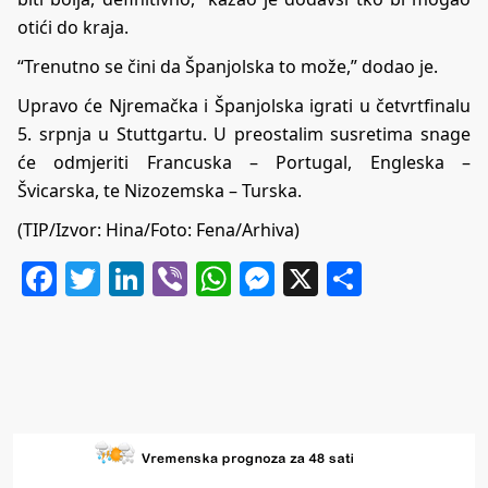
otići do kraja.
“Trenutno se čini da Španjolska to može,” dodao je.
Upravo će Njremačka i Španjolska igrati u četvrtfinalu
5. srpnja u Stuttgartu. U preostalim susretima snage
će odmjeriti Francuska – Portugal, Engleska –
Švicarska, te Nizozemska – Turska.
(TIP/Izvor: Hina/Foto: Fena/Arhiva)
Facebook
Twitter
LinkedIn
Viber
WhatsApp
Messenger
X
Share