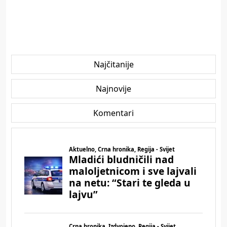
Najčitanije
Najnovije
Komentari