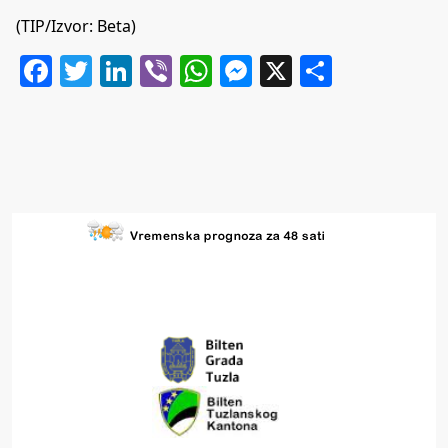
(TIP/Izvor: Beta)
Facebook
Twitter
LinkedIn
Viber
WhatsApp
Messenger
X
Share