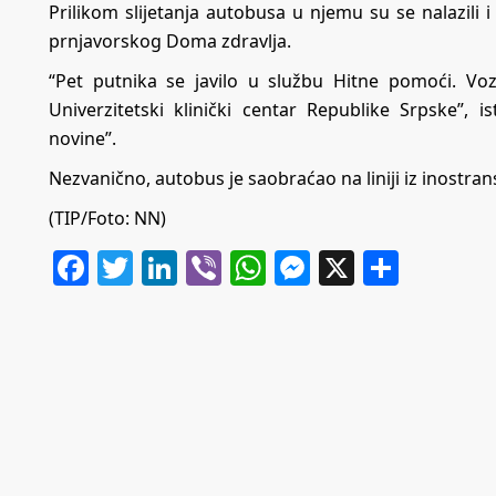
Prilikom slijetanja autobusa u njemu su se nalazili 
prnjavorskog Doma zdravlja.
“Pet putnika se javilo u službu Hitne pomoći. Vo
Univerzitetski klinički centar Republike Srpske”,
novine”.
Nezvanično, autobus je saobraćao na liniji iz inostran
(TIP/Foto: NN)
Facebook
Twitter
LinkedIn
Viber
WhatsApp
Messenger
X
Share