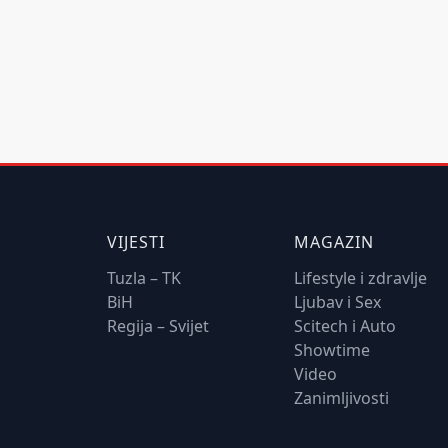
VIJESTI
MAGAZIN
Tuzla – TK
Lifestyle i zdravlje
BiH
Ljubav i Sex
Regija – Svijet
Scitech i Auto
Showtime
Video
Zanimljivosti