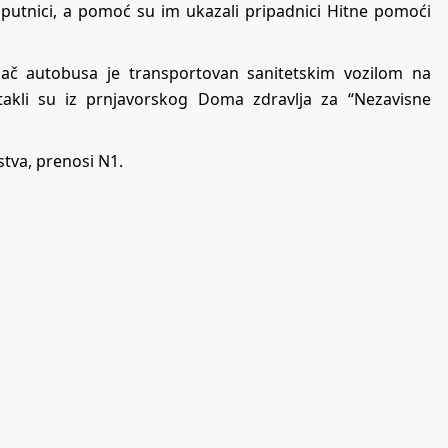
i putnici, a pomoć su im ukazali pripadnici Hitne pomoći
zač autobusa je transportovan sanitetskim vozilom na
 istakli su iz prnjavorskog Doma zdravlja za
“Nezavisne
stva, prenosi N1.