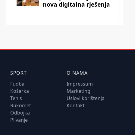
SPORT
O NAMA
Fudbal
Impressum
Košarka
Marketing
Tenis
Uslovi korištenja
Rukomet
Kontakt
Odbojka
Plivanje