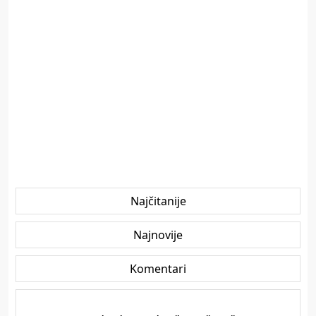
Najčitanije
Najnovije
Komentari