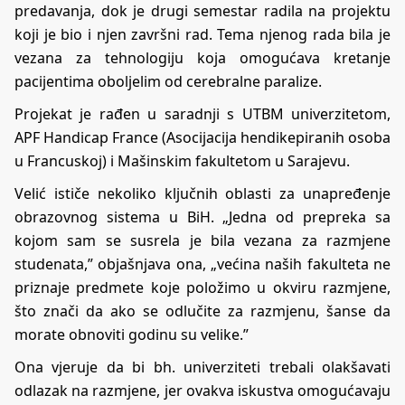
predavanja, dok je drugi semestar radila na projektu
koji je bio i njen završni rad. Tema njenog rada bila je
vezana za tehnologiju koja omogućava kretanje
pacijentima oboljelim od cerebralne paralize.
Projekat je rađen u saradnji s UTBM univerzitetom,
APF Handicap France (Asocijacija hendikepiranih osoba
u Francuskoj) i Mašinskim fakultetom u Sarajevu.
Velić ističe nekoliko ključnih oblasti za unapređenje
obrazovnog sistema u BiH. „Jedna od prepreka sa
kojom sam se susrela je bila vezana za razmjene
studenata,” objašnjava ona, „većina naših fakulteta ne
priznaje predmete koje položimo u okviru razmjene,
što znači da ako se odlučite za razmjenu, šanse da
morate obnoviti godinu su velike.”
Ona vjeruje da bi bh. univerziteti trebali olakšavati
odlazak na razmjene, jer ovakva iskustva omogućavaju