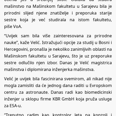
mašinstvo na Mašinskom fakultetu u Sarajevu bila je
prirodni slijed njene znatiželje i preporuka starije
sestre koja je već studirala na istom fakultetu,
piše
VoA
.
“Uvijek sam bila više zainteresovana za prirodne
nauke”, kaže Velić. Istražujući opcije za studij u Bosni i
Hercegovini, pronašla je nekoliko zanimljivih oblasti na
Mašinskom fakultetu u Sarajevu, što je uz preporuke
sestre odlučilo njen izbor. Danas je Velić magistrica
mašinstva i diplomirana inženjerka mašinstva.
Velić je uvijek bila fascinirana svemirom, ali nikad nije
mogla zamisliti da će jednog dana raditi u Evropskom
centru za astronaute. Danas radi kao biomedicinski
inženjer u sklopu firme KBR GmbH koja pruža usluge
za ESA-u.
“Trenutno radim kao kontrolor leta na konzoli i