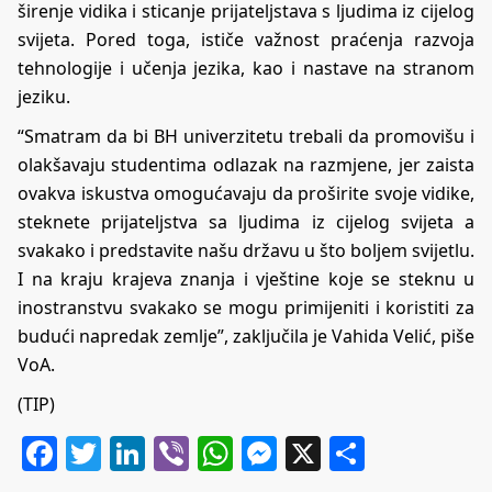
širenje vidika i sticanje prijateljstava s ljudima iz cijelog
svijeta. Pored toga, ističe važnost praćenja razvoja
tehnologije i učenja jezika, kao i nastave na stranom
jeziku.
“Smatram da bi BH univerzitetu trebali da promovišu i
olakšavaju studentima odlazak na razmjene, jer zaista
ovakva iskustva omogućavaju da proširite svoje vidike,
steknete prijateljstva sa ljudima iz cijelog svijeta a
svakako i predstavite našu državu u što boljem svijetlu.
I na kraju krajeva znanja i vještine koje se steknu u
inostranstvu svakako se mogu primijeniti i koristiti za
budući napredak zemlje”, zaključila je Vahida Velić, piše
VoA.
(TIP)
Facebook
Twitter
LinkedIn
Viber
WhatsApp
Messenger
X
Share