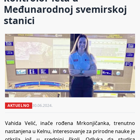
Međunarodnoj svemirskoj
stanici
AKTUELNO
30.06.2024.
Vahida Velić, inače rođena Mrkonjičanka, trenutno
nastanjena u Kelnu, interesovanje za prirodne nauke je
otkrila još u srednjoj školi. Odluka da studira