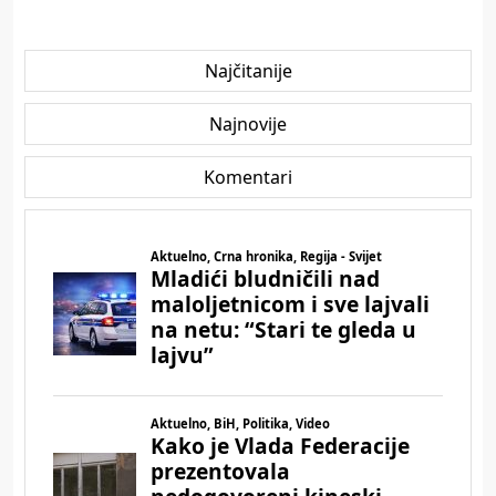
Najčitanije
Najnovije
Komentari