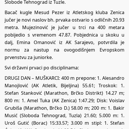
Slobode Tehnograd iz Tuzle.
Bacač kugle Mesud Pezer iz Atletskog kluba Zenica
jučer je novi naslov bh. prvaka ostvario s odličnih 20.93
metra. Mujezinović je jučer u trci na 400 metara
pobijedio s vremenom 47.87. Pobjednica u skoku u
dalj, Emina Omanović iz AK Sarajevo, potvrdila je
normu za nastup na ovogodišnjem Evropskom
prvenstvu za juniorke.
Svi državni prvaci po disciplinama:
DRUGI DAN – MUŠKARCI: 400 m prepone: 1. Alesandro
Manojlović (AK Atletik, Bijeljina) 55.61; Troskok: 1.
Stefan Stanković (Marathon, Brčko Distrikt) 14.27 m;
800 m: 1. Amel Tuka (AK Zenica) 1:47.29; Disk: Voislav
Grubiša (Marathon, Brčko D.) 58.00 m; 200 m: 1. Bakir
Musić (Sloboda Tehnograd, Tuzla) 21.60; 5.000 m: 1.
Uroš Gutić (Borac) 15:33.57; 3.000 m stipl: 1. Stefan