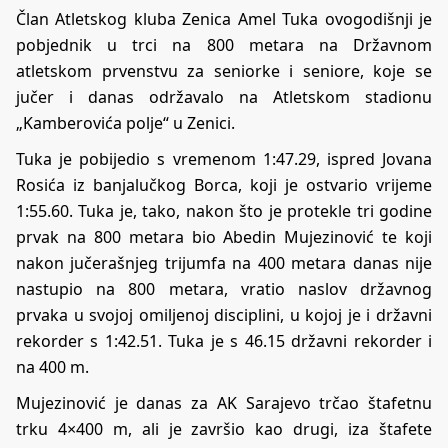
Član Atletskog kluba Zenica Amel Tuka ovogodišnji je
pobjednik u trci na 800 metara na Državnom
atletskom prvenstvu za seniorke i seniore, koje se
jučer i danas održavalo na Atletskom stadionu
„Kamberovića polje“ u Zenici.
Tuka je pobijedio s vremenom 1:47.29, ispred Jovana
Rosića iz banjalučkog Borca, koji je ostvario vrijeme
1:55.60. Tuka je, tako, nakon što je protekle tri godine
prvak na 800 metara bio Abedin Mujezinović te koji
nakon jučerašnjeg trijumfa na 400 metara danas nije
nastupio na 800 metara, vratio naslov državnog
prvaka u svojoj omiljenoj disciplini, u kojoj je i državni
rekorder s 1:42.51. Tuka je s 46.15 državni rekorder i
na 400 m.
Mujezinović je danas za AK Sarajevo trčao štafetnu
trku 4×400 m, ali je završio kao drugi, iza štafete