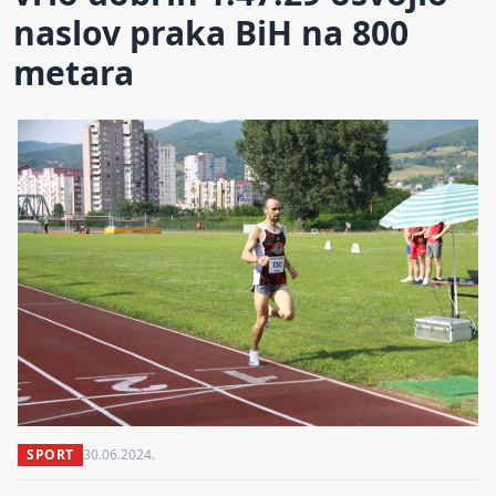
naslov praka BiH na 800
metara
SPORT
30.06.2024.