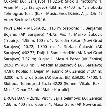
Ćuković (AK Sarajevo) 11:02.54; Skok s motkom: 1.
Arian Milicija (Sarajevo) 4.83 m; 4×400 m: 1: Sloboda
Tehnograd Tuzla (Bakir Musić, Enes Džinić, Alija Džinić i
Amer Bećirović) 3:23.16.
PRVI DAN – MUŠKARCI: 110 m prepone: 1. Benjamin
Bojanić (AK Sarajevo) 14.72; Vis: 1. Marko Šuković
(Trebinje) 1.95 m; 100 m: 1. Nuredin Zekan (Novi Grad
Sarajevo) 10.72; 1.500 m: 1. Stefan Ćuković (AK
Sarajevo) 4:02.73; Dalj: 1. Samir Hodžić (AK Novi Grad
Sarajevo) 7.37 m; Kugla: 1. Mesud Pezer (AK Zenica)
20.93 m; 400 m: 1. Abedin Mujezinović (AK Sarajevo)
47.87; Koplja: 1. Dejan Mileusnić (AK Zenica) 71.07 m;
3.000 m: 1. Uroš Gutić (AK Borac, BL) 8:59.00; 4×100: 1.
Sloboda Tehnograd Tuzla 42:28 (Edhem Vikalo, Bakir
Musić, Omar Džanić i Mahir Kurtalić).
DRUGI DAN – ŽENE: Vis: 1. Sajra Selimović (AK Zenica)
1.66 m; 400 m prepone: 1. Maša Garić (AK Novi Grad,