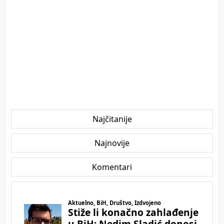
Najčitanije
Najnovije
Komentari