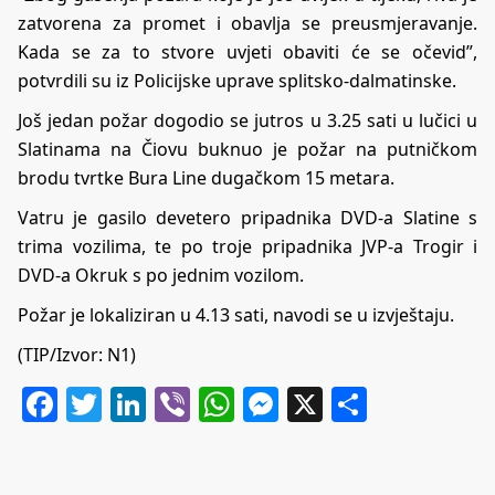
zatvorena za promet i obavlja se preusmjeravanje.
Kada se za to stvore uvjeti obaviti će se očevid”,
potvrdili su iz Policijske uprave splitsko-dalmatinske.
Još jedan požar dogodio se jutros u 3.25 sati u lučici u
Slatinama na Čiovu buknuo je požar na putničkom
brodu tvrtke Bura Line dugačkom 15 metara.
Vatru je gasilo devetero pripadnika DVD-a Slatine s
trima vozilima, te po troje pripadnika JVP-a Trogir i
DVD-a Okruk s po jednim vozilom.
Požar je lokaliziran u 4.13 sati, navodi se u izvještaju.
(TIP/Izvor: N1)
Facebook
Twitter
LinkedIn
Viber
WhatsApp
Messenger
X
Share