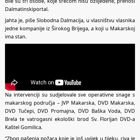
bile su tri osobe, koje srećom nisu ozlijeđene, prenosi
Dalmatinskiportal.
Jahta je, piše
Slobodna Dalmacija,
u vlasništvu vlasnika
jedne kompanije iz Širokog Brijega, a koji u Makarskoj
ima stan.
Na intervenciji su sudjelovale sve operativne snage s
makarskog područja – JVP Makarska, DVD Makarska,
DVD Tučepi, DVD Promajna, DVD Baška Voda, DVD
Brela te vatrogasni ekološki brod Sv. Florijan DVD-a
Kaštel Gomilica.
“Zbog gašenja požara koje je još uvijek u tijeku, riva je