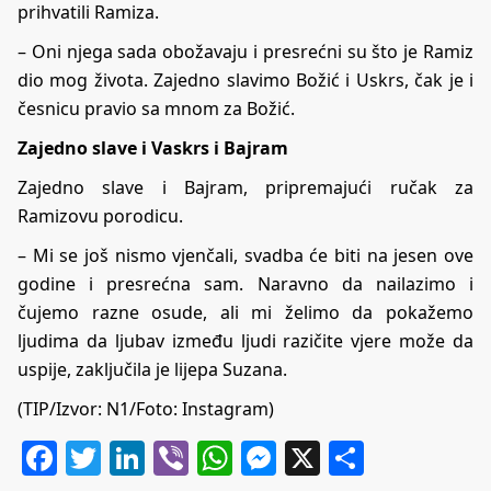
prihvatili Ramiza.
– Oni njega sada obožavaju i presrećni su što je Ramiz
dio mog života. Zajedno slavimo Božić i Uskrs, čak je i
česnicu pravio sa mnom za Božić.
Zajedno slave i Vaskrs i Bajram
Zajedno slave i Bajram, pripremajući ručak za
Ramizovu porodicu.
– Mi se još nismo vjenčali, svadba će biti na jesen ove
godine i presrećna sam. Naravno da nailazimo i
čujemo razne osude, ali mi želimo da pokažemo
ljudima da ljubav između ljudi razičite vjere može da
uspije, zaključila je lijepa Suzana.
(TIP/Izvor:
N1
/Foto: Instagram)
Facebook
Twitter
LinkedIn
Viber
WhatsApp
Messenger
X
Share