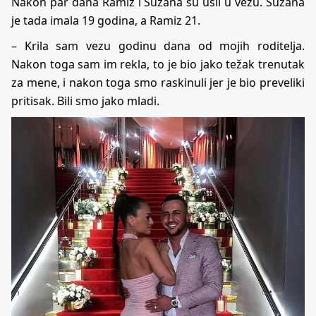
Nakon par dana Ramiz i Suzana su ušli u vezu. Suzana
je tada imala 19 godina, a Ramiz 21.
– Krila sam vezu godinu dana od mojih roditelja.
Nakon toga sam im rekla, to je bio jako težak trenutak
za mene, i nakon toga smo raskinuli jer je bio preveliki
pritisak. Bili smo jako mladi.