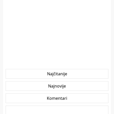
Najčitanije
Najnovije
Komentari