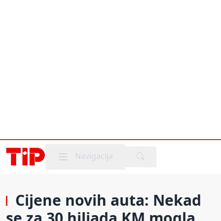
Mobile menu
Navigacija
Cijene novih auta: Nekad
se za 30 hiljada KM mogla