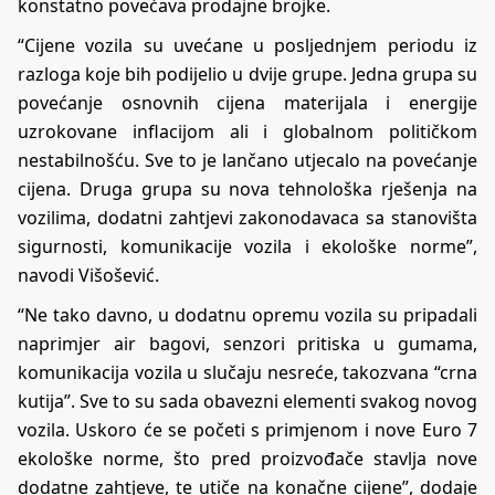
konstatno povećava prodajne brojke.
“Cijene vozila su uvećane u posljednjem periodu iz
razloga koje bih podijelio u dvije grupe. Jedna grupa su
povećanje osnovnih cijena materijala i energije
uzrokovane inflacijom ali i globalnom političkom
nestabilnošću. Sve to je lančano utjecalo na povećanje
cijena. Druga grupa su nova tehnološka rješenja na
vozilima, dodatni zahtjevi zakonodavaca sa stanovišta
sigurnosti, komunikacije vozila i ekološke norme”,
navodi Višošević.
“Ne tako davno, u dodatnu opremu vozila su pripadali
naprimjer air bagovi, senzori pritiska u gumama,
komunikacija vozila u slučaju nesreće, takozvana “crna
kutija”. Sve to su sada obavezni elementi svakog novog
vozila. Uskoro će se početi s primjenom i nove Euro 7
ekološke norme, što pred proizvođače stavlja nove
dodatne zahtjeve, te utiče na konačne cijene”, dodaje