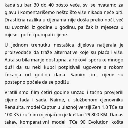
kada su bar 30 do 40 posto veće, svi se hvatamo za
glavu i komentarišemo nešto što više nikada neće biti.
Drastična razlika u cijenama nije došla preko noći, već
su uvoznici iz godine u godinu, pa čak iz mjeseca u
mjesec počeli pumpati cijene.
U jednom trenutku nestašica dijelova natjerala je
proizvođače da traže alternative koje su plaćali više.
Auta su bila manje dostupna, a rokovi isporuke mnogo
duži da su neki kupci potpisivali ugovore s rokom
čekanja od godinu dana. Samim tim, cijene su
postepno počele da se podižu.
Vratili smo film četiri godine unzad i tačno provjerili
cijene tada i sada. Naime, u službenom cjenovniku
Renaulta, model Captur u ulaznoj verziji Zen 1.0 TCe sa
100 KS i ručnim mjenjačem je koštao 29.800 KM. Danas
takav, komparativni model, TCe 90 Evolution košta