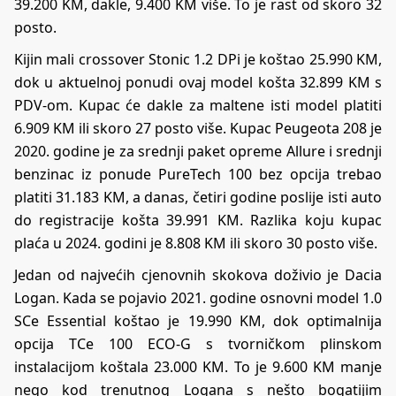
39.200 KM, dakle, 9.400 KM više. To je rast od skoro 32
posto.
Kijin mali crossover Stonic 1.2 DPi je koštao 25.990 KM,
dok u aktuelnoj ponudi ovaj model košta 32.899 KM s
PDV-om. Kupac će dakle za maltene isti model platiti
6.909 KM ili skoro 27 posto više. Kupac Peugeota 208 je
2020. godine je za srednji paket opreme Allure i srednji
benzinac iz ponude PureTech 100 bez opcija trebao
platiti 31.183 KM, a danas, četiri godine poslije isti auto
do registracije košta 39.991 KM. Razlika koju kupac
plaća u 2024. godini je 8.808 KM ili skoro 30 posto više.
Jedan od najvećih cjenovnih skokova doživio je Dacia
Logan. Kada se pojavio 2021. godine osnovni model 1.0
SCe Essential koštao je 19.990 KM, dok optimalnija
opcija TCe 100 ECO-G s tvorničkom plinskom
instalacijom koštala 23.000 KM. To je 9.600 KM manje
nego kod trenutnog Logana s nešto bogatijim