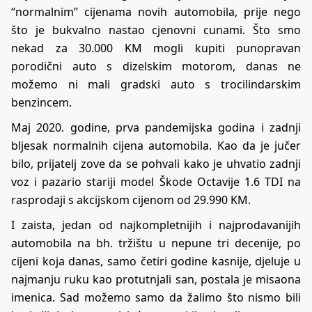
“normalnim” cijenama novih automobila, prije nego
što je bukvalno nastao cjenovni cunami. Što smo
nekad za 30.000 KM mogli kupiti punopravan
porodični auto s dizelskim motorom, danas ne
možemo ni mali gradski auto s trocilindarskim
benzincem.
Maj 2020. godine, prva pandemijska godina i zadnji
bljesak normalnih cijena automobila. Kao da je jučer
bilo, prijatelj zove da se pohvali kako je uhvatio zadnji
voz i pazario stariji model Škode Octavije 1.6 TDI na
rasprodaji s akcijskom cijenom od 29.990 KM.
I zaista, jedan od najkompletnijih i najprodavanijih
automobila na bh. tržištu u nepune tri decenije, po
cijeni koja danas, samo četiri godine kasnije, djeluje u
najmanju ruku kao protutnjali san, postala je misaona
imenica. Sad možemo samo da žalimo što nismo bili