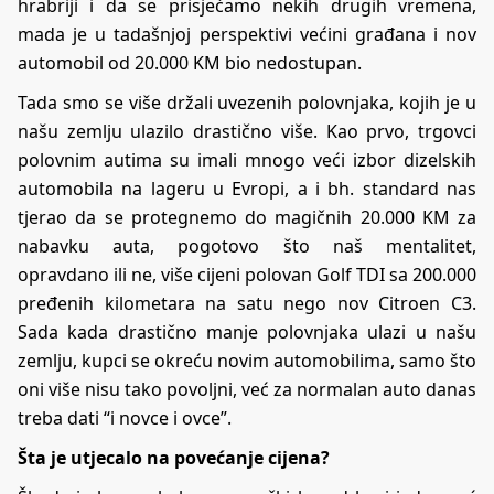
hrabriji i da se prisjećamo nekih drugih vremena,
mada je u tadašnjoj perspektivi većini građana i nov
automobil od 20.000 KM bio nedostupan.
Tada smo se više držali uvezenih polovnjaka, kojih je u
našu zemlju ulazilo drastično više. Kao prvo, trgovci
polovnim autima su imali mnogo veći izbor dizelskih
automobila na lageru u Evropi, a i bh. standard nas
tjerao da se protegnemo do magičnih 20.000 KM za
nabavku auta, pogotovo što naš mentalitet,
opravdano ili ne, više cijeni polovan Golf TDI sa 200.000
pređenih kilometara na satu nego nov Citroen C3.
Sada kada drastično manje polovnjaka ulazi u našu
zemlju, kupci se okreću novim automobilima, samo što
oni više nisu tako povoljni, već za normalan auto danas
treba dati “i novce i ovce”.
Šta je utjecalo na povećanje cijena?