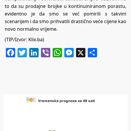
to da su prodajne brojke u kontinuiniranom porastu,
evidentno je da smo se već pomirili s takvim
scenarijem i da smo prihvatili drastično veće cijene kao
novo normalno vrijeme.
(TIP/Izvor:
Klix.ba
)
Facebook
Twitter
LinkedIn
Viber
WhatsApp
Messenger
X
Share