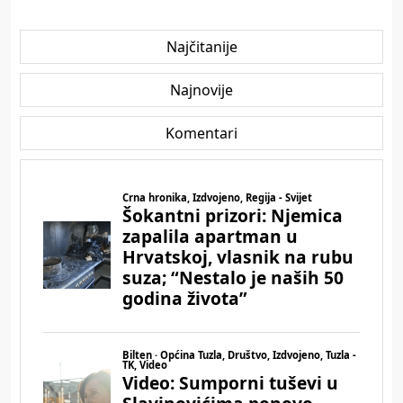
Najčitanije
Najnovije
Komentari