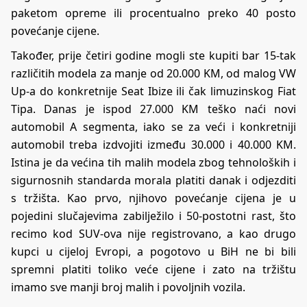
paketom opreme ili procentualno preko 40 posto
povećanje cijene.
Također, prije četiri godine mogli ste kupiti bar 15-tak
različitih modela za manje od 20.000 KM, od malog VW
Up-a do konkretnije Seat Ibize ili čak limuzinskog Fiat
Tipa. Danas je ispod 27.000 KM teško naći novi
automobil A segmenta, iako se za veći i konkretniji
automobil treba izdvojiti između 30.000 i 40.000 KM.
Istina je da većina tih malih modela zbog tehnoloških i
sigurnosnih standarda morala platiti danak i odjezditi
s tržišta. Kao prvo, njihovo povećanje cijena je u
pojedini slučajevima zabilježilo i 50-postotni rast, što
recimo kod SUV-ova nije registrovano, a kao drugo
kupci u cijeloj Evropi, a pogotovo u BiH ne bi bili
spremni platiti toliko veće cijene i zato na tržištu
imamo sve manji broj malih i povoljnih vozila.