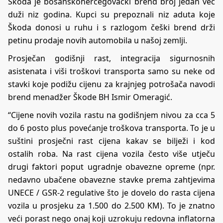
Škoda je bosanskohercegovački brend broj jedan već
duži niz godina. Kupci su prepoznali niz aduta koje
Škoda donosi u ruhu i s razlogom češki brend drži
petinu prodaje novih automobila u našoj zemlji.
Prosječan godišnji rast, integracija sigurnosnih
asistenata i viši troškovi transporta samo su neke od
stavki koje podižu cijenu za krajnjeg potrošača navodi
brend menadžer Škode BH Ismir Omeragić.
“Cijene novih vozila rastu na godišnjem nivou za cca 5
do 6 posto plus povećanje troškova transporta. To je u
suštini prosječni rast cijena kakav se bilježi i kod
ostalih roba. Na rast cijena vozila često više utječu
drugi faktori poput ugradnje obavezne opreme (npr.
nedavno ubačene obavezne stavke prema zahtjevima
UNECE / GSR-2 regulative što je dovelo do rasta cijena
vozila u prosjeku za 1.500 do 2.500 KM). To je znatno
veći porast nego onaj koji uzrokuju redovna inflatorna