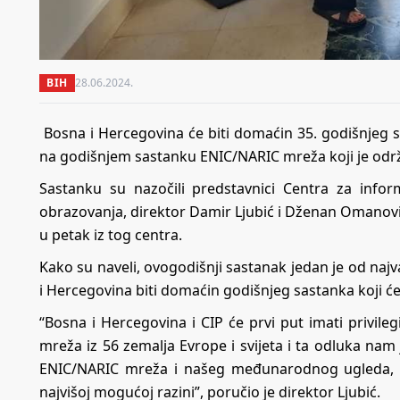
BIH
28.06.2024.
Bosna i Hercegovina će biti domaćin 35. godišnjeg
na godišnjem sastanku ENIC/NARIC mreža koji je održ
Sastanku su nazočili predstavnici Centra za info
obrazovanja, direktor Damir Ljubić i Dženan Omanović
u petak iz tog centra.
Kako su naveli, ovogodišnji sastanak jedan je od naj
i Hercegovina biti domaćin godišnjeg sastanka koji će
“Bosna i Hercegovina i CIP će prvi put imati privile
mreža iz 56 zemalja Evrope i svijeta i ta odluka nam
ENIC/NARIC mreža i našeg međunarodnog ugleda, a
najvišoj mogućoj razini”, poručio je direktor Ljubić.