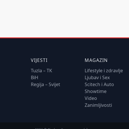
VIJESTI
MAGAZIN
Tuzla – TK
Lifestyle i zdravlje
BiH
Ljubav i Sex
Regija – Svijet
Scitech i Auto
Showtime
Video
Zanimljivosti