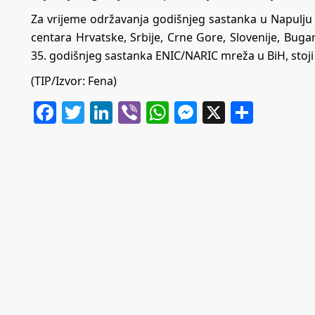
Za vrijeme održavanja godišnjeg sastanka u Napulju 
centara Hrvatske, Srbije, Crne Gore, Slovenije, Bugars
35. godišnjeg sastanka ENIC/NARIC mreža u BiH, stoji
(TIP/Izvor: Fena)
Facebook
Twitter
LinkedIn
Viber
WhatsApp
Messenger
X
Share