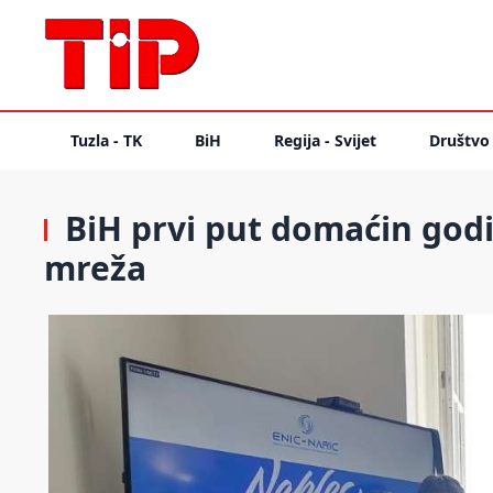
Tuzla - TK
BiH
Regija - Svijet
Društvo
BiH prvi put domaćin god
mreža