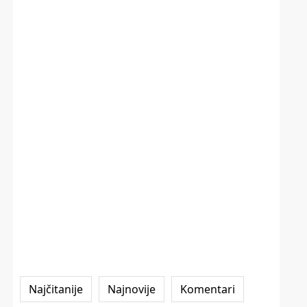
Najčitanije
Najnovije
Komentari