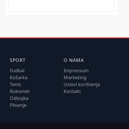
SPORT
O NAMA
Fudbal
Impressum
Košarka
Marketing
Tenis
Uslovi korištenja
Rukomet
Kontakt
Odbojka
Plivanje