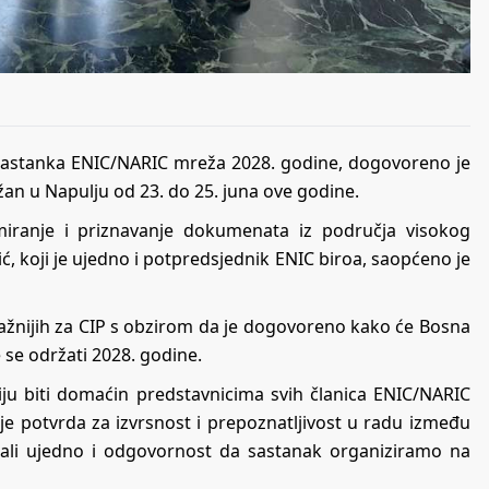
 sastanka ENIC/NARIC mreža 2028. godine, dogovoreno je
an u Napulju od 23. do 25. juna ove godine.
rmiranje i priznavanje dokumenata iz područja visokog
, koji je ujedno i potpredsjednik ENIC biroa, saopćeno je
važnijih za CIP s obzirom da je dogovoreno kako će Bosna
 se održati 2028. godine.
giju biti domaćin predstavnicima svih članica ENIC/NARIC
 je potvrda za izvrsnost i prepoznatljivost u radu između
li ujedno i odgovornost da sastanak organiziramo na