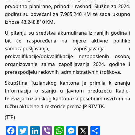
prvobitno planirane, prihodi i rashodi Službe za 2024.
godinu su povećani za 7.905.240 KM te sada ukupno
iznose 43.248.810 KM.
U pitanju su sredstva akumulirana iz ranijih godina i
bit će raspoređena na mjere aktivne politike
samozapošljavanja, zapošljavanja i
prekvalifikacije/dokvalifikacije nezaposlenih osoba,
organizovanje sajma zapošljavanja 2024. godine i
preraspodjelu redovnih administrativnih troškova.
Skupština Tuzlanskog kantona je primila k znanju
Informaciju o stanju u Javnom preduzeću Radio-
televizija Tuzlanskog kantona sa posebnim osvrtom na
tužbu aktuelne direktorice prema JP RTV TK.
(TIP)
Facebook
Twitter
LinkedIn
Viber
WhatsApp
Messenger
X
Share