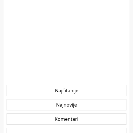
Najčitanije
Najnovije
Komentari