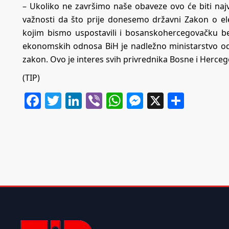
– Ukoliko ne završimo naše obaveze ovo će biti naj
važnosti da što prije donesemo državni Zakon o elekt
kojim bismo uspostavili i bosanskohercegovačku ber
ekonomskih odnosa BiH je nadležno ministarstvo od
zakon. Ovo je interes svih privrednika Bosne i Hercego
(TIP)
Facebook
Twitter
LinkedIn
Viber
WhatsApp
Messenger
X
Share