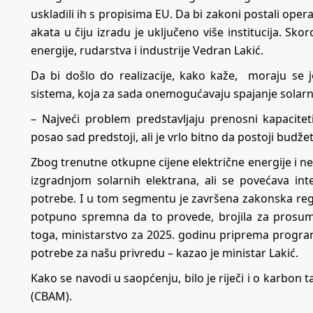
uskladili ih s propisima EU. Da bi zakoni postali op
akata u čiju izradu je uključeno više institucija. Skoro
energije, rudarstva i industrije Vedran Lakić.
Da bi došlo do realizacije, kako kaže, moraju se jo
sistema, koja za sada onemogućavaju spajanje solarn
– Najveći problem predstavljaju prenosni kapacitet
posao sad predstoji, ali je vrlo bitno da postoji bud
Zbog trenutne otkupne cijene električne energije i n
izgradnjom solarnih elektrana, ali se povećava in
potrebe. I u tom segmentu je završena zakonska regul
potpuno spremna da to provede, brojila za prosum
toga, ministarstvo za 2025. godinu priprema program
potrebe za našu privredu – kazao je ministar Lakić.
Kako se navodi u saopćenju, bilo je riječi i o karbon
(CBAM).