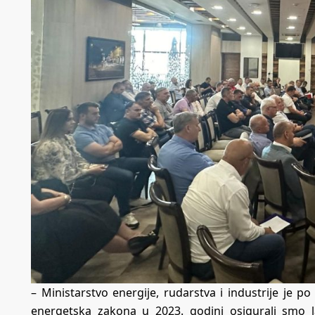
– Ministarstvo energije, rudarstva i industrije je p
energetska zakona u 2023. godini osigurali smo l