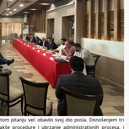
o tom pitanju već obavilo svoj dio posla. Donošenjem tri
akše procedure i ubrzanje administrativnih procesa, i