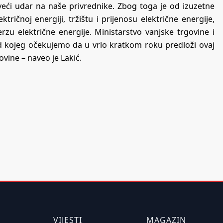
veći udar na naše privrednike. Zbog toga je od izuzetne
ričnoj energiji, tržištu i prijenosu električne energije,
zu električne energije. Ministarstvo vanjske trgovine i
 kojeg očekujemo da u vrlo kratkom roku predloži ovaj
vine – naveo je Lakić.
VIJESTI
MAGAZIN