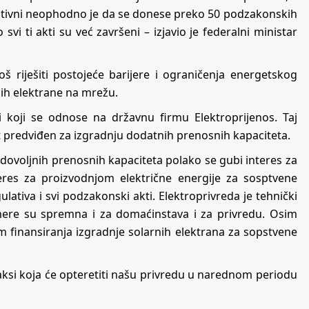
erativni neophodno je da se donese preko 50 podzakonskih
 svi ti akti su već završeni – izjavio je federalni ministar
š riješiti postojeće barijere i ograničenja energetskog
ih elektrane na mrežu.
i koji se odnose na državnu firmu Elektroprijenos. Taj
žet predviđen za izgradnju dodatnih prenosnih kapaciteta.
edovoljnih prenosnih kapaciteta polako se gubi interes za
teres za proizvodnjom električne energije za sosptvene
ativa i svi podzakonski akti. Elektroprivreda je tehnički
ere su spremna i za domaćinstava i za privredu. Osim
 finansiranja izgradnje solarnih elektrana za sopstvene
 taksi koja će opteretiti našu privredu u narednom periodu