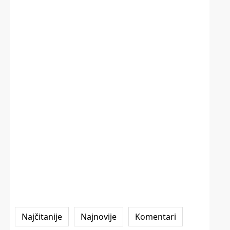
Najčitanije
Najnovije
Komentari