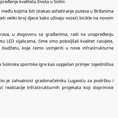
pređenje kvaliteta života u Solini.
i, među kojima bih istakao asfaltiranje puteva u Brđanima
eti veliki broj djece kako uživaju vozeći bicikle na novom
prava, u dogovoru sa građanima, radi na unapređenju
jetu LED sijalicama, čime smo poboljšali kvalitet rasvjete,
 u budžetu, koje ćemo usmjeriti u nove infrastrukturne
 Solinske sportske igre kao uspješan primjer zajedništva
azio je zahvalnost gradonačelniku Lugaviću za podršku i
 realizacije infrastrukturnih projekata koji doprinose