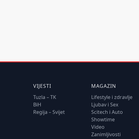
VIJESTI
MAGAZIN
Tuzla – TK
Lifestyle i zdravlje
BiH
Ljubav i Sex
Regija – Svijet
Scitech i Auto
Showtime
Video
Zanimljivosti