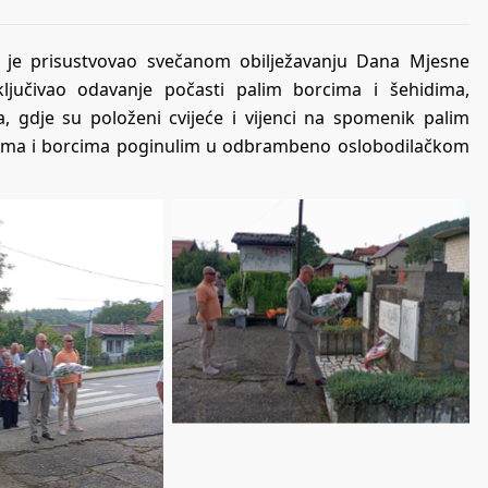
ak je prisustvovao svečanom obilježavanju Dana Mjesne
ključivao odavanje počasti palim borcima i šehidima,
, gdje su položeni cvijeće i vijenci na spomenik palim
hidima i borcima poginulim u odbrambeno oslobodilačkom