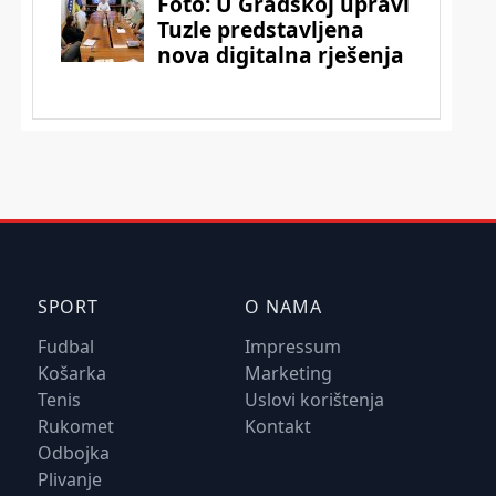
SPORT
O NAMA
Fudbal
Impressum
Košarka
Marketing
Tenis
Uslovi korištenja
Rukomet
Kontakt
Odbojka
Plivanje