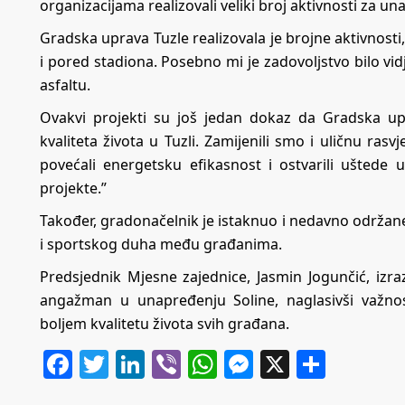
organizacijama realizovali veliki broj aktivnosti za una
Gradska uprava Tuzle realizovala je brojne aktivnost
i pored stadiona. Posebno mi je zadovoljstvo bilo vidj
asfaltu.
Ovakvi projekti su još jedan dokaz da Gradska u
kvaliteta života u Tuzli. Zamijenili smo i uličnu rasv
povećali energetsku efikasnost i ostvarili uštede
projekte.”
Također, gradonačelnik je istaknuo i nedavno održane
i sportskog duha među građanima.
Predsjednik Mjesne zajednice, Jasmin Jogunčić, izr
angažman u unapređenju Soline, naglasivši važnost
boljem kvalitetu života svih građana.
Facebook
Twitter
LinkedIn
Viber
WhatsApp
Messenger
X
Share