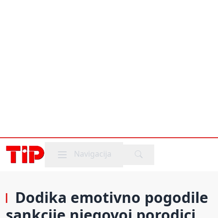
Mobile menu
Navigacija
Dodika emotivno pogodile
sankcije njegovoj porodici,