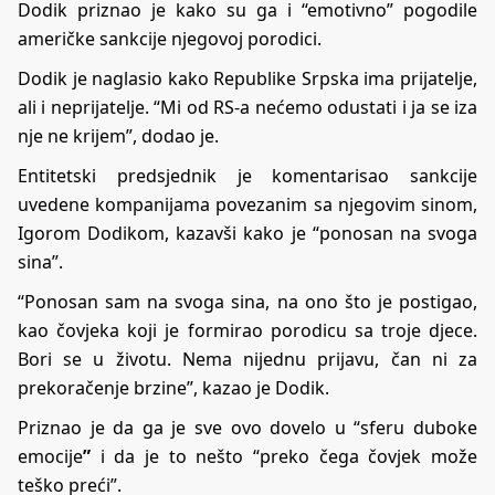
Dodik priznao je kako su ga i “emotivno” pogodile
američke sankcije njegovoj porodici.
Dodik je naglasio kako Republike Srpska ima prijatelje,
ali i neprijatelje. “Mi od RS-a nećemo odustati i ja se iza
nje ne krijem”, dodao je.
Entitetski predsjednik je komentarisao sankcije
uvedene kompanijama povezanim sa njegovim sinom,
Igorom Dodikom, kazavši kako je “ponosan na svoga
sina”.
“Ponosan sam na svoga sina, na ono što je postigao,
kao čovjeka koji je formirao porodicu sa troje djece.
Bori se u životu. Nema nijednu prijavu, čan ni za
prekoračenje brzine”, kazao je Dodik.
Priznao je da ga je sve ovo dovelo u “sferu duboke
emocije
”
i da je to nešto “preko čega čovjek može
teško preći”.