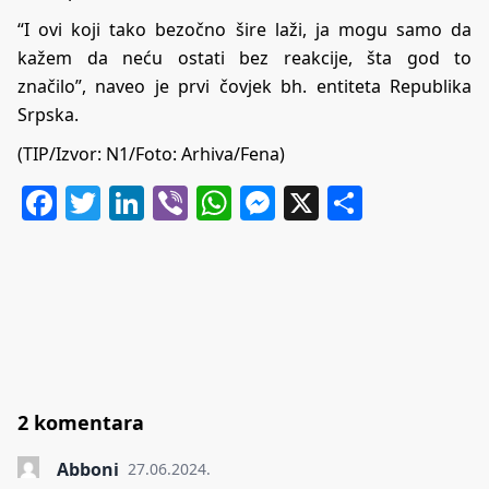
“I ovi koji tako bezočno šire laži, ja mogu samo da
kažem da neću ostati bez reakcije, šta god to
značilo”, naveo je prvi čovjek bh. entiteta Republika
Srpska.
(TIP/Izvor:
N1
/Foto: Arhiva/Fena)
Facebook
Twitter
LinkedIn
Viber
WhatsApp
Messenger
X
Share
2 komentara
Abboni
27.06.2024.