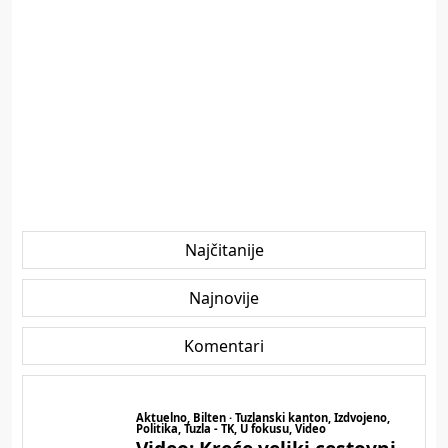
Najčitanije
Najnovije
Komentari