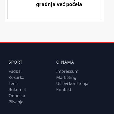
SPORT
O NAMA
Fudbal
Impressum
Košarka
Marketing
Tenis
Uslovi korištenja
Rukomet
Kontakt
Odbojka
Plivanje