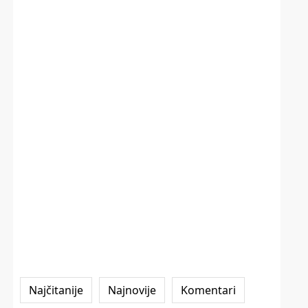
Najčitanije
Najnovije
Komentari