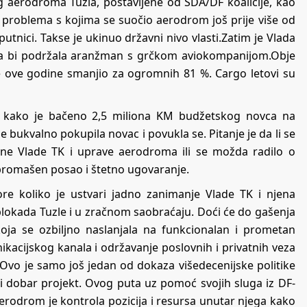
 aerodroma Tuzla, postavljene od SDA/DF koalicije, kao
h problema s kojima se suočio aerodrom još prije više od
utnici. Takse je ukinuo državni nivo vlasti.Zatim je Vlada
 da bi podržala aranžman s grčkom aviokompanijom.Obje
se ove godine smanjio za ogromnih 81 %. Cargo letovi su
o kako je bačeno 2,5 miliona KM budžetskog novca na
bukvalno pokupila novac i povukla se. Pitanje je da li se
ne Vlade TK i uprave aerodroma ili se možda radilo o
promašen posao i štetno ugovaranje.
e koliko je ustvari jadno zanimanje Vlade TK i njena
blokada Tuzle i u zračnom saobraćaju. Doći će do gašenja
ja se ozbiljno naslanjala na funkcionalan i prometan
kacijskog kanala i održavanje poslovnih i privatnih veza
Ovo je samo još jedan od dokaza višedecenijske politike
 i dobar projekt. Ovog puta uz pomoć svojih sluga iz DF-
aerodrom je kontrola pozicija i resursa unutar njega kako