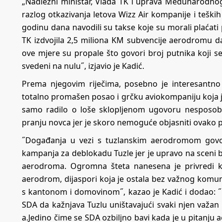
„Nadležni ministar, Vlada TK i uprava Međunarodnog
razlog otkazivanja letova Wizz Air kompanije i teški
godinu dana navodili su takse koje su morali plaćati p
TK izdvojila 2,5 miliona KM subvencije aerodromu
ove mjere su propale što govori broj putnika koji 
svedeni na nulu˝, izjavio je Kadić.
Prema njegovim riječima, posebno je interesantn
totalno promašen posao i grčku aviokompaniju koja je 
samo radilo o loše sklopljenom ugovoru nesposob
pranju novca jer je skoro nemoguće objasniti ovako 
˝Događanja u vezi s tuzlanskim aerodromom govor
kampanja za deblokadu Tuzle jer je upravo na sceni 
aerodroma. Ogromna šteta nanesena je privredi ko
aerodrom, dijaspori koja je ostala bez važnog komuni
s kantonom i domovinom˝, kazao je Kadić i dodao: ˝
SDA da kažnjava Tuzlu uništavajući svaki njen važan
a.Jedino čime se SDA ozbiljno bavi kada je u pitanju 