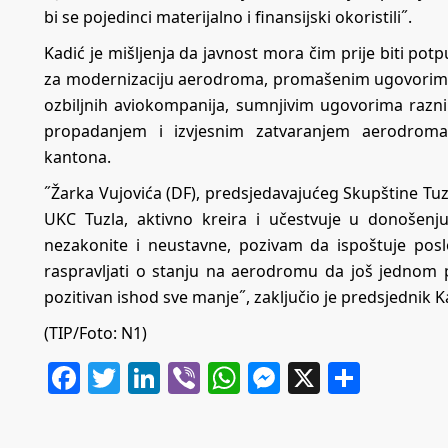
bi se pojedinci materijalno i finansijski okoristili˝.
Kadić je mišljenja da javnost mora čim prije biti po
za modernizaciju aerodroma, promašenim ugovorim
ozbiljnih aviokompanija, sumnjivim ugovorima razni
propadanjem i izvjesnim zatvaranjem aerodrom
kantona.
˝Žarka Vujovića (DF), predsjedavajućeg Skupštine Tuz
UKC Tuzla, aktivno kreira i učestvuje u donošen
nezakonite i neustavne, pozivam da ispoštuje posl
raspravljati o stanju na aerodromu da još jednom 
pozitivan ishod sve manje˝, zaključio je predsjednik
(TIP/Foto: N1)
Facebook
Twitter
LinkedIn
Viber
WhatsApp
Messenger
X
Share