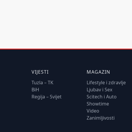
VIJESTI
MAGAZIN
Tuzla – TK
Lifestyle i zdravlje
BiH
Ljubav i Sex
Regija – Svijet
Scitech i Auto
Showtime
Video
Zanimljivosti