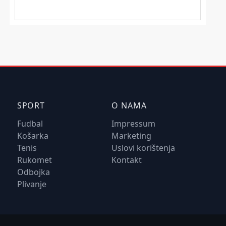
SPORT
O NAMA
Fudbal
Impressum
Košarka
Marketing
Tenis
Uslovi korištenja
Rukomet
Kontakt
Odbojka
Plivanje