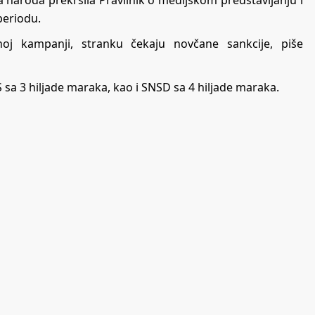
 naroda prekršila Pravilnik o medijskom predstavljanju i
periodu.
oj kampanji, stranku čekaju novčane sankcije, piše
sa 3 hiljade maraka, kao i SNSD sa 4 hiljade maraka.