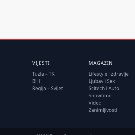
VIJESTI
MAGAZIN
Tuzla – TK
Lifestyle i zdravlje
BiH
Ljubav i Sex
Regija – Svijet
Scitech i Auto
Showtime
Video
Zanimljivosti