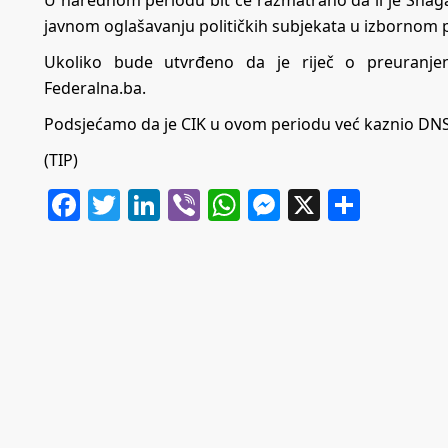
U narednom periodu bit će razmatrano da li je Snaga
javnom oglašavanju političkih subjekata u izbornom 
Ukoliko bude utvrđeno da je riječ o preuranjen
Federalna.ba.
Podsjećamo da je CIK u ovom periodu već kaznio DNS 
(TIP)
Facebook
Twitter
LinkedIn
Viber
WhatsApp
Messenger
X
Share